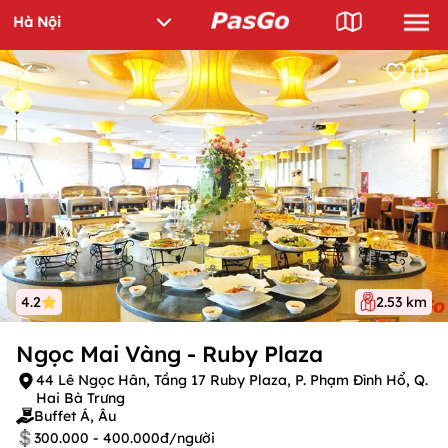
4.2
2.53 km
Ngọc Mai Vàng - Ruby Plaza
44 Lê Ngọc Hân, Tầng 17 Ruby Plaza, P. Phạm Đình Hổ, Q.
Hai Bà Trưng
Buffet Á, Âu
300.000 - 400.000đ/người