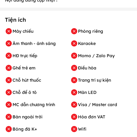
Tiện ích
Máy chiếu
Phòng riêng
Âm thanh - ánh sáng
Karaoke
HĐ trực tiếp
Momo / Zalo Pay
Ghế trẻ em
Điều hòa
Chỗ hút thuốc
Trang trí sự kiện
Chỗ để ô tô
Màn LED
MC dẫn chương trình
Visa / Master card
Bàn ngoài trời
Hóa đơn VAT
Bóng đá K+
Wifi