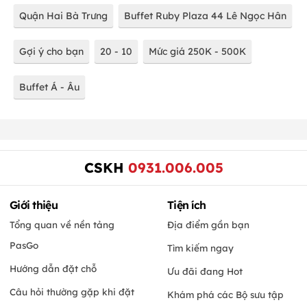
Quận Hai Bà Trưng
Buffet Ruby Plaza 44 Lê Ngọc Hân
Gợi ý cho bạn
20 - 10
Mức giá 250K - 500K
Buffet Á - Âu
CSKH
0931.006.005
Giới thiệu
Tiện ích
Tổng quan về nền tảng
Địa điểm gần bạn
PasGo
Tìm kiếm ngay
Hướng dẫn đặt chỗ
Ưu đãi đang Hot
Câu hỏi thường gặp khi đặt
Khám phá các Bộ sưu tập