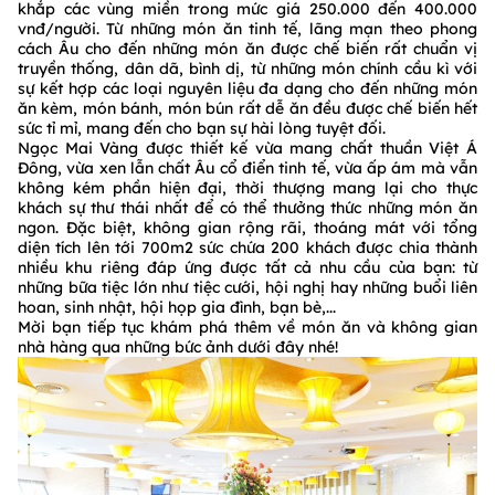
khắp các vùng miền trong mức giá 250.000 đến 400.000
vnđ/người. Từ những món ăn tinh tế, lãng mạn theo phong
cách Âu cho đến những món ăn được chế biến rất chuẩn vị
truyền thống, dân dã, bình dị, từ những món chính cầu kì với
sự kết hợp các loại nguyên liệu đa dạng cho đến những món
ăn kèm, món bánh, món bún rất dễ ăn đều được chế biến hết
sức tỉ mỉ, mang đến cho bạn sự hài lòng tuyệt đối.
Ngọc Mai Vàng được thiết kế vừa mang chất thuần Việt Á
Đông, vừa xen lẫn chất Âu cổ điển tinh tế, vừa ấp ám mà vẫn
không kém phần hiện đại, thời thượng mang lại cho thực
khách sự thư thái nhất để có thể thưởng thức những món ăn
ngon. Đặc biệt, không gian rộng rãi, thoáng mát với tổng
diện tích lên tới 700m2 sức chứa 200 khách được chia thành
nhiều khu riêng đáp ứng được tất cả nhu cầu của bạn: từ
những bữa tiệc lớn như tiệc cưới, hội nghị hay những buổi liên
hoan, sinh nhật, hội họp gia đình, bạn bè,...
Mời bạn tiếp tục khám phá thêm về món ăn và không gian
nhà hàng qua những bức ảnh dưới đây nhé!