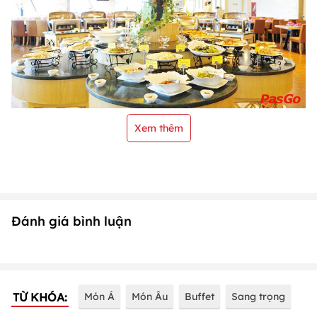
Xem thêm
Đánh giá bình luận
TỪ KHÓA:
Món Á
Món Âu
Buffet
Sang trọng