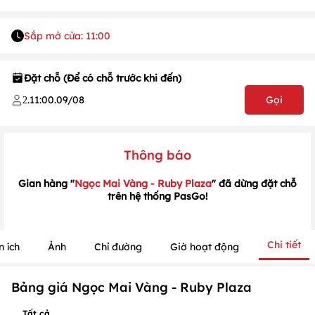
Sắp mở cửa: 11:00
Đặt chỗ (Để có chỗ trước khi đến)
.
11:00
.
09/08
Gọi
2
1
/
1
/
1
Thông báo
Gian hàng "
Ngọc Mai Vàng - Ruby Plaza
" đã dừng đặt chỗ
trên hệ thống PasGo!
Chi tiết
n ích
Ảnh
Chỉ đường
Giờ hoạt động
Bảng giá Ngọc Mai Vàng - Ruby Plaza
Tất cả