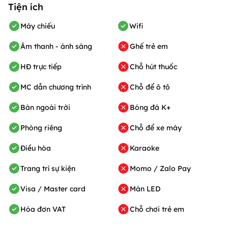
Tiện ích
Máy chiếu
Wifi
Âm thanh - ánh sáng
Ghế trẻ em
HĐ trực tiếp
Chỗ hút thuốc
MC dẫn chương trình
Chỗ để ô tô
Bàn ngoài trời
Bóng đá K+
Phòng riêng
Chỗ để xe máy
Điều hòa
Karaoke
Trang trí sự kiện
Momo / Zalo Pay
Visa / Master card
Màn LED
Hóa đơn VAT
Chỗ chơi trẻ em