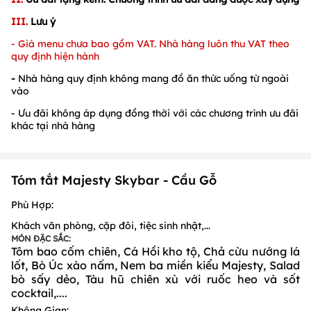
III.
Lưu ý
- Giá menu chưa bao gồm VAT. Nhà hàng luôn thu VAT theo
quy định hiện hành
-
Nhà hàng quy định không mang đồ ăn thức uống từ ngoài
vào
- Ưu đãi không áp dụng đồng thời với các chương trình ưu đãi
khác tại nhà hàng
Tóm tắt Majesty Skybar - Cầu Gỗ
Phù Hợp:
Khách văn phòng
,
cặp đôi, tiệc sinh nhật,
...
MÓN ĐẶC SẮC:
Tôm bao cốm chiên, Cá Hồi kho tộ, Chả cừu nướng lá
lốt, Bò Úc xào nấm, Nem ba miền kiểu Majesty, Salad
bò sấy dẻo, Tàu hũ chiên xù với ruốc heo và sốt
cocktail,....
Không Gian: