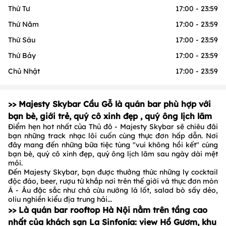
Thứ Tư
17:00 - 23:59
Thứ Năm
17:00 - 23:59
Thứ Sáu
17:00 - 23:59
Thứ Bảy
17:00 - 23:59
Chủ Nhật
17:00 - 23:59
>> Majesty Skybar Cầu Gỗ là quán bar phù hợp với
bạn bè, giới trẻ, quý cô xinh đẹp , quý ông lịch lãm
Điểm hẹn hot nhất của Thủ đô - Majesty Skybar sẽ chiêu đãi
bạn những track nhạc lôi cuốn cùng thực đơn hấp dẫn. Nơi
đây mang đến những bữa tiệc tùng "vui không hồi kết" cùng
bạn bè, quý cô xinh đẹp, quý ông lịch lãm sau ngày dài mệt
mỏi.
Đến Majesty Skybar, bạn được thưởng thức những ly cocktail
độc đáo, beer, rượu từ khắp nơi trên thế giới và thực đơn món
Á - Âu đặc sắc như chả cừu nướng lá lốt, salad bò sấy dẻo,
oliu nghiền kiểu địa trung hải...
>> Là quán bar rooftop Hà Nội nằm trên tầng cao
nhất của khách sạn La Sinfonía: view Hồ Gươm, khu