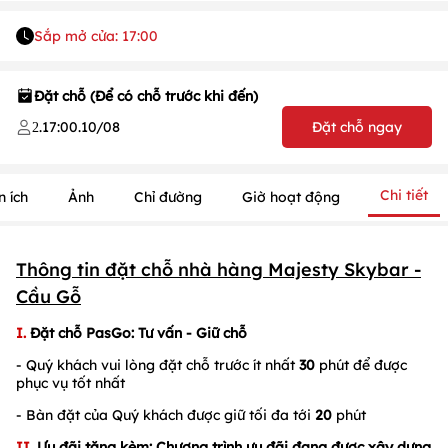
Sắp mở cửa: 17:00
Đặt chỗ (Để có chỗ trước khi đến)
.
17:00
.
10/08
Đặt chỗ ngay
2
Chi tiết
n ích
Ảnh
Chỉ đường
Giờ hoạt động
1
/
1
Thông tin đặt chỗ nhà hàng
Majesty Skybar -
/
1
Cầu Gỗ
I.
Đặt chỗ PasGo
: Tư vấn - Giữ chỗ
- Quý khách vui lòng đặt chỗ trước ít nhất
30
phút để được
phục vụ tốt nhất
- Bàn đặt của Quý khách được giữ tối đa tới
20
phút
II.
Ưu đãi tặng kèm: Chương trình ưu đãi đang được xây dựng