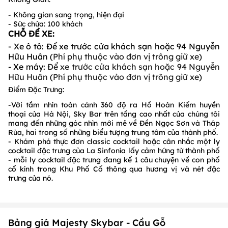
- Không gian sang trọng, hiện đại
- Sức chứa: 100 khách
CHỖ ĐỂ XE:
- Xe ô tô: Để xe trước cửa khách sạn hoặc 94 Nguyễn
Hữu Huân (
Phí phụ thuộc vào đơn vị trông giữ xe
)
- Xe máy:
Để xe trước cửa khách sạn hoặc 94 Nguyễn
Hữu Huân
(
Phí phụ thuộc vào đơn vị trông giữ xe
)
Điểm Đặc Trưng:
-Với tầm nhìn toàn cảnh 360 độ ra Hồ Hoàn Kiếm huyền
thoại của Hà Nội, Sky Bar trên tầng cao nhất của chúng tôi
mang đến những góc nhìn mới mẻ về Đền Ngọc Sơn và Tháp
Rùa, hai trong số những biểu tượng trung tâm của thành phố.
- Khám phá thực đơn classic cocktail hoặc cân nhắc một ly
cocktail đặc trưng của La Sinfonía lấy cảm hứng từ thành phố
- mỗi ly cocktail đặc trưng đang kể 1 câu chuyện về con phố
cổ kính trong Khu Phố Cổ thông qua hương vị và nét đặc
trưng của nó.
Bảng giá Majesty Skybar - Cầu Gỗ