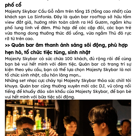
phố cổ
Majesty Skybar Cầu Gỗ nằm trên tầng 15 (tầng cao nhất) của
khách sạn La Sinfonía. Đây là quán bar rooftop sở hữu tầm
view đắt giá, hướng nhìn toàn cảnh ra Hồ Gươm, ngắm khu
phố lung linh về đêm. Phù hợp để các cặp đôi, các bạn trẻ
vừa thong dong thưởng thức đồ uống, vừa ngắm Thủ đô rực
rỡ từ trên cao.
>> Quán bar âm thanh ánh sáng sôi động, phù hợp
hẹn hò, tổ chức tiệc tùng, sinh nhật
Majesty Skybar có sức chứa 100 khách, đủ rộng rãi để cùng
bạn bè vui hết mình với đêm tiệc. Quán bar có trang trí sự
kiện theo yêu cầu, bạn có thể lựa chọn Majesty Skybar là nơi
tổ chức sinh nhật, cầu hôn lãng mạn...
Những set nhạc cực cháy tại Majesty Skybar thỏa sức chill tới
khuya. Quán bar cũng thường xuyên mời các DJ, vũ công nổi
tiếng để khuấy đảo sân khấu của Majesty Skybar, để bạn bè
vui hết mình với bữa tiệc sôi động.