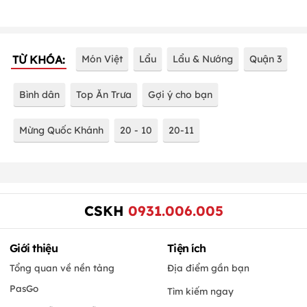
TỪ KHÓA:
Món Việt
Lẩu
Lẩu & Nướng
Quận 3
Bình dân
Top Ăn Trưa
Gợi ý cho bạn
Mừng Quốc Khánh
20 - 10
20-11
CSKH
0931.006.005
Giới thiệu
Tiện ích
Tổng quan về nền tảng
Địa điểm gần bạn
PasGo
Tìm kiếm ngay