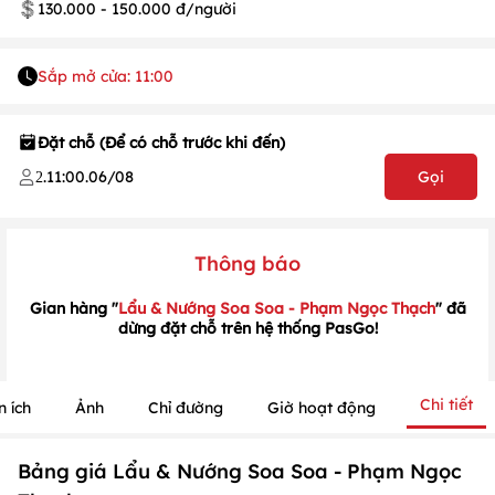
130.000 - 150.000 đ/người
Sắp mở cửa: 11:00
1
/
1
/
1
Đặt chỗ (Để có chỗ trước khi đến)
.
11:00
.
06/08
Gọi
2
Thông báo
Gian hàng "
Lẩu & Nướng Soa Soa - Phạm Ngọc Thạch
" đã
dừng đặt chỗ trên hệ thống PasGo!
Chi tiết
n ích
Ảnh
Chỉ đường
Giờ hoạt động
Bảng giá Lẩu & Nướng Soa Soa - Phạm Ngọc