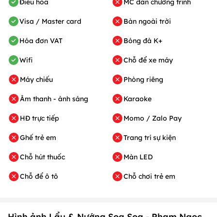
Điều hòa
MC dẫn chương trình
Visa / Master card
Bàn ngoài trời
Hóa đơn VAT
Bóng đá K+
Wifi
Chỗ để xe máy
Máy chiếu
Phòng riêng
Âm thanh - ánh sáng
Karaoke
HĐ trực tiếp
Momo / Zalo Pay
Ghế trẻ em
Trang trí sự kiện
Chỗ hút thuốc
Màn LED
Chỗ để ô tô
Chỗ chơi trẻ em
Hình ảnh Lẩu & Nướng Soa Soa - Phạm Ngọc