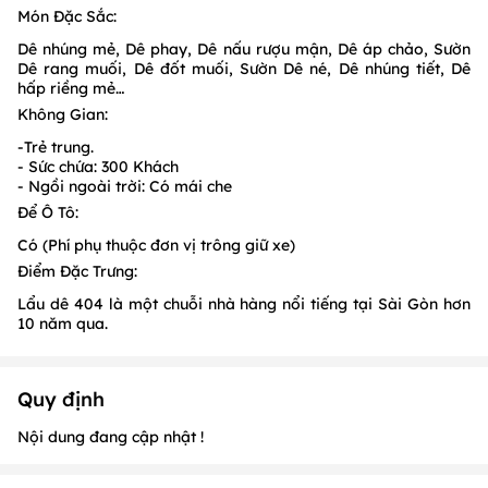
Món Đặc Sắc:
Dê nhúng mẻ, Dê phay, Dê nấu rượu mận, Dê áp chảo, Sườn
Dê rang muối, Dê đốt muối, Sườn Dê né, Dê nhúng tiết, Dê
hấp riềng mẻ…
Không Gian:
-Trẻ trung.
- Sức chứa: 300 Khách
- Ngồi ngoài trời: Có mái che
Để Ô Tô:
Có (Phí phụ thuộc đơn vị trông giữ xe)
Điểm Đặc Trưng:
Lẩu dê 404 là một chuỗi nhà hàng nổi tiếng tại Sài Gòn hơn
10 năm qua.
Quy định
Nội dung đang cập nhật !