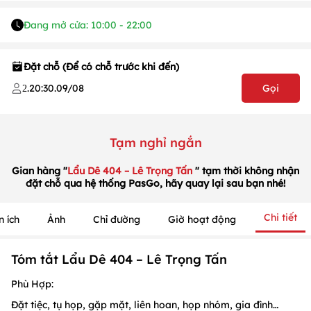
Đang mở cửa: 10:00 - 22:00
Đặt chỗ (Để có chỗ trước khi đến)
.
20:30
.
09/08
Gọi
2
1
/
1
/
1
Tạm nghỉ ngắn
Gian hàng "
Lẩu Dê 404 – Lê Trọng Tấn
" tạm thời không nhận
đặt chỗ qua hệ thống PasGo, hãy quay lại sau bạn nhé!
Chi tiết
n ích
Ảnh
Chỉ đường
Giờ hoạt động
Tóm tắt Lẩu Dê 404 – Lê Trọng Tấn
Phù Hợp:
Đặt tiệc, tụ họp, gặp mặt, liên hoan, họp nhóm, gia đình…