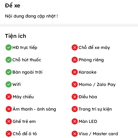
Để xe
Nội dung đang cập nhật !
Tiện ích
HĐ trực tiếp
Chỗ để xe máy
Chỗ hút thuốc
Phòng riêng
Bàn ngoài trời
Karaoke
Wifi
Momo / Zalo Pay
Máy chiếu
Điều hòa
Âm thanh - ánh sáng
Trang trí sự kiện
Ghế trẻ em
Màn LED
Chỗ để ô tô
Visa / Master card