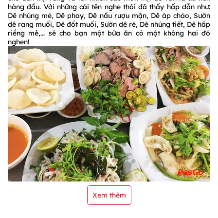
hàng đầu. Với những cái tên nghe thôi đã thấy hấp dẫn như:
Dê nhúng mẻ, Dê phay, Dê nấu rượu mận, Dê áp chảo, Sườn
dê rang muối, Dê đốt muối, Sườn dê ré, Dê nhúng tiết, Dê hấp
riềng mẻ,... sẽ cho bạn một bữa ăn có một không hai đó
nghen!
Xem thêm