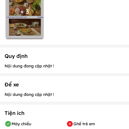
Quy định
Nội dung đang cập nhật !
Để xe
Nội dung đang cập nhật !
Tiện ích
Máy chiếu
Ghế trẻ em
HĐ trực tiếp
Chỗ để ô tô
Chỗ hút thuốc
MC dẫn chương trình