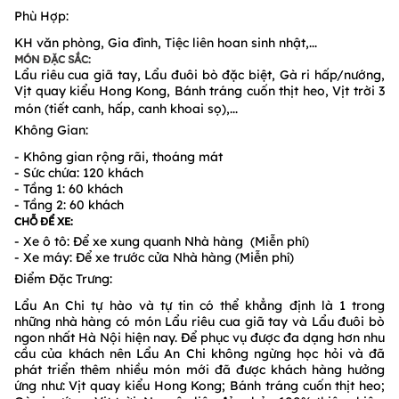
Phù Hợp:
KH văn phòng, Gia đình, Tiệc liên hoan sinh nhật,...
MÓN ĐẶC SẮC:
Lẩu riêu cua giã tay, Lẩu đuôi bò đặc biệt, Gà ri hấp/nướng,
Vịt quay kiểu Hong Kong, Bánh tráng cuốn thịt heo, Vịt trời 3
món (tiết canh, hấp, canh khoai sọ),...
Không Gian:
- Không gian rộng rãi, thoáng mát
- Sức chứa: 120 khách
- Tầng 1: 60 khách
- Tầng 2: 60 khách
CHỖ ĐỂ XE:
- Xe ô tô: Để xe xung quanh Nhà hàng (Miễn phí)
- Xe máy: Để xe trước cửa Nhà hàng (Miễn phí)
Điểm Đặc Trưng:
Lẩu An Chi tự hào và tự tin có thể khẳng định là 1 trong
những nhà hàng có món Lẩu riêu cua giã tay và Lẩu đuôi bò
ngon nhất Hà Nội hiện nay. Để phục vụ được đa dạng hơn nhu
cầu của khách nên Lẩu An Chi không ngừng học hỏi và đã
phát triển thêm nhiều món mới đã được khách hàng hưởng
ứng như: Vịt quay kiểu Hong Kong; Bánh tráng cuốn thịt heo;