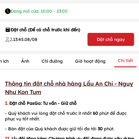
Đang mở cửa: 10:00 - 23:00
Đặt chỗ (Để có chỗ trước khi đến)
.
13:45
.
08/08
Đặt chỗ ngay
2
1
/
1
/
1
Chi tiết
n ích
Ảnh
Chỉ đường
Giờ hoạt động
Thông tin đặt chỗ nhà hàng Lẩu An Chi - Nguỵ
Như Kon Tum
I.
Đặt chỗ PasGo
: Tư vấn - Giữ chỗ
- Quý khách vui lòng đặt chỗ trước ít nhất
60
phút để được
phục vụ tốt nhất.
- Bàn đặt của Quý khách được giữ tối đa tới
30
phút.
II.
Ưu đãi tặng kèm:
Chương trình ưu đãi đang được xây dựng