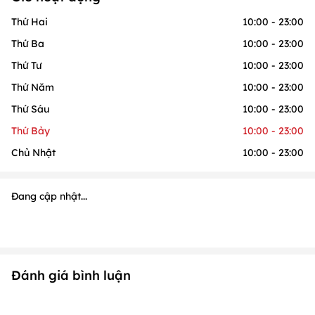
Đang cập nhật...
Đánh giá bình luận
CSKH
0931.006.005
Giới thiệu
Tiện ích
Tổng quan về nền tảng
Địa điểm gần bạn
PasGo
Tìm kiếm ngay
Hướng dẫn đặt chỗ
Ưu đãi đang Hot