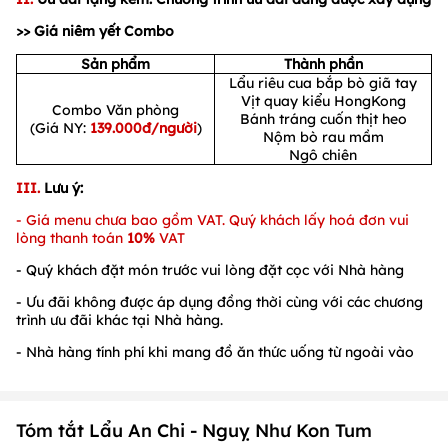
>> Giá niêm yết Combo
Sản phẩm
Thành phần
Lẩu riêu cua bắp bò giã tay
Vịt quay kiểu HongKong
Combo Văn phòng
Bánh tráng cuốn thịt heo
(Giá NY:
139.000đ/người
)
Nộm bò rau mầm
Ngô chiên
III.
Lưu ý:
-
Giá menu chưa bao gồm VAT. Quý khách lấy hoá đơn vui
lòng thanh toán
10%
VAT
- Quý khách đặt món trước vui lòng đặt cọc với Nhà hàng
- Ưu đãi không được áp dụng đồng thời cùng với các chương
trình ưu đãi khác tại Nhà hàng.
- Nhà hàng tính phí khi mang đồ ăn thức uống từ ngoài vào
Tóm tắt Lẩu An Chi - Nguỵ Như Kon Tum