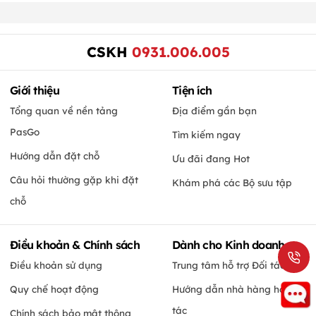
Câu hỏi thường gặp khi đặt
Khám phá các Bộ sưu tập
chỗ
Điều khoản & Chính sách
Dành cho Kinh doanh
Điều khoản sử dụng
Trung tâm hỗ trợ Đối tác
Quy chế hoạt động
Hướng dẫn nhà hàng hợp
tác
Chính sách bảo mật thông
tin
Nhà hàng đăng ký hợp tác
Điều khoản với Đối tác
Liên hệ về Đầu tư & Hợp tác
Thông tin doanh nghiệp
Địa chỉ: Tầng 9, Tòa Minori, Số 67A Trương Định, Phường
Trương Định, Quận Hai Bà Trưng, Hà Nội
Hotline: 0931.006.005 | Email:
CSKH@pasgo.vn