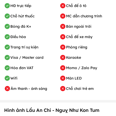
Bóng đá K+
Bàn ngoài trời
Điều hòa
Chỗ để xe máy
Trang trí sự kiện
Phòng riêng
Visa / Master card
Karaoke
Hóa đơn VAT
Momo / Zalo Pay
Wifi
Màn LED
Âm thanh - ánh sáng
Chỗ chơi trẻ em
Hình ảnh Lẩu An Chi - Nguỵ Như Kon Tum
Tất cả