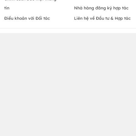
Mã số thuế: 0106329034
Chứng nhận bởi
© Copyright 2010 PasGo.jsc, All rights reserved
Hà Nội
FREE - Đã có trên Google Play
ONEPAS.JSC
Download