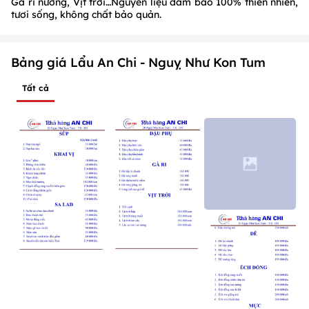
Gà ri nướng, Vịt trời…Nguyên liệu đảm bảo 100% thiên nhiên,
tươi sống, không chất bảo quản.
Bảng giá Lẩu An Chi - Nguỵ Như Kon Tum
Tất cả