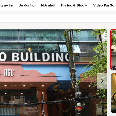
g uy tín
Ưu đãi hot
Mới nhất
Tin tức & Blog
Video PasGo