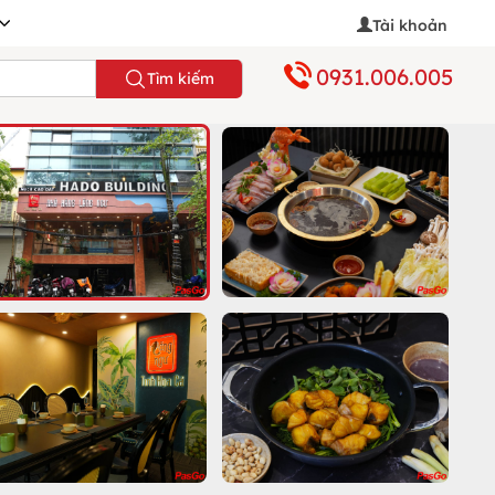
Tài khoản
0931.006.005
Tìm kiếm