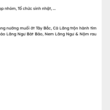
ọp nhóm, Tổ chức sinh nhật, ...
ng nướng muối ớt Tây Bắc, Cá Lăng trộn hành tím
Cháo Lăng Ngư Bát Bảo, Nem Lăng Ngư & Nộm rau