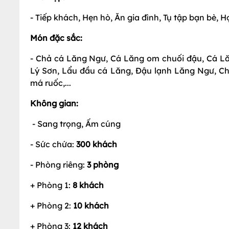
- Tiếp khách, Hẹn hò, Ăn gia đình, Tụ tập bạn bè, H
Món đặc sắc:
- Chả cá Lăng Ngư, Cá Lăng om chuối đậu, Cá Lă
Lý Sơn, Lẩu đầu cá Lăng, Đậu lạnh Lăng Ngư, 
má ruốc,...
Không gian:
- Sang trọng, Ấm cúng
- Sức chứa:
300
khách
- Phòng riêng:
3 phòng
+ Phòng 1:
8 khách
+ Phòng 2:
10 khách
+ Phòng 3:
12 khách