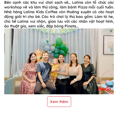
Bên cạnh các khu vui chơi sạch sẽ… Lalina còn tổ chức các
workshop vẽ và làm thủ công, làm bánh Pizza mỗi cuối tuần.
Nhà hàng Lalina Kids Coffee còn thường xuyên có các hoạt
động giải trí cho bé. Các trò chơi lý thú bao gồm: Làm tò he,
chú hề Lalina vui nhộn, giao lưu với các nhân vật hoạt hình,
ảo thuật gia, xem xiếc, đập bóng Pinata...
Xem thêm