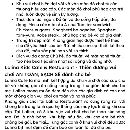
Khu vui chơi hiện đại với vô vàn món đồ chơi từ các
thương hiệu cao cấp. Các món đồ chơi phù hợp cho trẻ
nhỏ, luôn được vệ sinh kỹ lưỡng.
Thực đơn tươi ngon: Đồ ăn và đồ uống hấp dẫn, đa
dạng. Menu các món Âu Á như: Toaster sandwich,
Chickens nuggets, Spaghetti bolognaise, Spaghetti
tom-yum, Kobe steak... phù hợp cho bé và cả gia đình.
Trang trí đẹp mắt: Không gian tiệc được thiết kế theo
chủ đề yêu thích của bé. Rất nhiều concept thiết kế theo
chủ đề, màu sắc phù hợp với sở thích.
Dịch vụ đa dạng: Chú hề, ảo thuật, vẽ mặt nghệ thuật,...
tạo nên bữa tiệc sinh nhật sôi động và đáng nhớ.
Lalina Kids Cafe & Restaurant - Thiên đường vui
chơi AN TOÀN, SẠCH SẼ dành cho bé
Lalina Cafe là mô hình kết hợp giữa khu vui chơi cao cấp cho
bé và không gian ăn uống sang trọng, thư giãn dành cho ba
mẹ. Lalina mong muốn đem đến cho các gia đình có con nhỏ
một không gian vui chơi an toàn và hạnh phúc.
Không gian chơi tại Lalina Restaurant vô cùng rộng rãi với
không khí trong lành qua hệ thống các máy lọc không khí cao
cấp. Tại Lalina, có 8 khu vực vui chơi cho bé thỏa sức sáng
tạo. Đó là nhà bóng, khu bếp nấu ăn, khu cho em bé nhỏ,
phòng bé gái, bé trai... Từng góc cạnh ở khu vui chơi đều được
Lalina bịt mút đệm để đảm bảo an toàn tối đa cho bé.