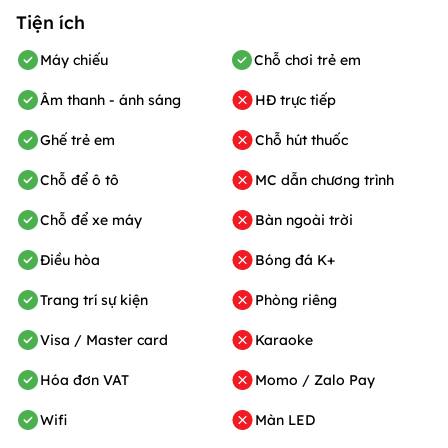
Tiện ích
Máy chiếu
Chỗ chơi trẻ em
Âm thanh - ánh sáng
HĐ trực tiếp
Ghế trẻ em
Chỗ hút thuốc
Chỗ để ô tô
MC dẫn chương trình
Chỗ để xe máy
Bàn ngoài trời
Điều hòa
Bóng đá K+
Trang trí sự kiện
Phòng riêng
Visa / Master card
Karaoke
Hóa đơn VAT
Momo / Zalo Pay
Wifi
Màn LED