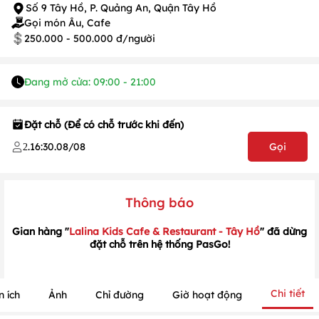
Số 9 Tây Hồ, P. Quảng An, Quận Tây Hồ
Gọi món Âu, Cafe
250.000 - 500.000 đ/người
Đang mở cửa: 09:00 - 21:00
Đặt chỗ (Để có chỗ trước khi đến)
.
16:30
.
08/08
Gọi
2
Thông báo
1
/
1
/
1
Gian hàng "
Lalina Kids Cafe & Restaurant - Tây Hồ
" đã dừng
đặt chỗ trên hệ thống PasGo!
Chi tiết
n ích
Ảnh
Chỉ đường
Giờ hoạt động