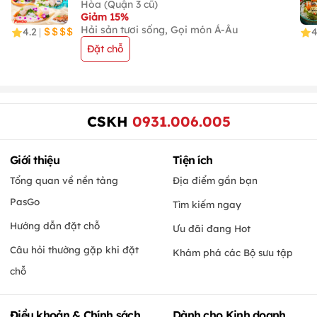
Hòa (Quận 3 cũ)
Giảm 15%
Hải sản tươi sống, Gọi món Á-Âu
4.2
4
|
Đặt chỗ
CSKH
0931.006.005
Giới thiệu
Tiện ích
Tổng quan về nền tảng
Địa điểm gần bạn
PasGo
Tìm kiếm ngay
Hướng dẫn đặt chỗ
Ưu đãi đang Hot
Câu hỏi thường gặp khi đặt
Khám phá các Bộ sưu tập
chỗ
Điều khoản & Chính sách
Dành cho Kinh doanh