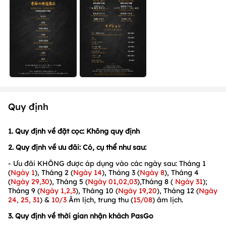
Quy định
1. Quy định về đặt cọc: Không quy định
2. Quy định về ưu đãi:
Có, cụ thể như sau:
- Ưu đãi KHÔNG được áp dụng vào các ngày sau: Tháng 1
(
Ngày 1
), Tháng 2 (
Ngày 14
), Tháng 3 (
Ngày 8
), Tháng 4
(
Ngày
29,30
), Tháng 5 (
Ngày
01,02,03
),Tháng 8 (
Ngày 31
);
Tháng 9 (
Ngày 1,2,3
), Tháng 10 (
Ngày 19,20
), Tháng 12 (
Ngày
24, 25, 31
) &
10/3
Âm lịch, trung thu (
15/08
) âm lịch.
3. Quy định về thời gian nhận khách PasGo