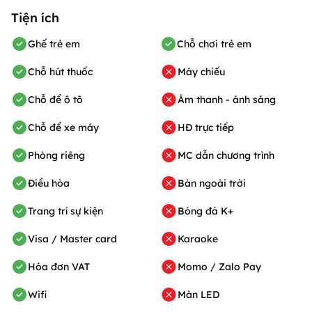
Tiện ích
Ghế trẻ em
Chỗ chơi trẻ em
Chỗ hút thuốc
Máy chiếu
Chỗ để ô tô
Âm thanh - ánh sáng
Chỗ để xe máy
HĐ trực tiếp
Phòng riêng
MC dẫn chương trình
Điều hòa
Bàn ngoài trời
Trang trí sự kiện
Bóng đá K+
Visa / Master card
Karaoke
Hóa đơn VAT
Momo / Zalo Pay
Wifi
Màn LED