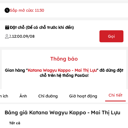
Sắp mở cửa: 11:30
Đặt chỗ (Để có chỗ trước khi đến)
.
12:00
.
09/08
Gọi
2
Thông báo
1
/
1
/
1
Gian hàng "
Katana Wagyu Kappo - Mai Thị Lựu
" đã dừng đặt
chỗ trên hệ thống PasGo!
Chi tiết
n ích
Ảnh
Chỉ đường
Giờ hoạt động
Bảng giá Katana Wagyu Kappo - Mai Thị Lựu
Tất cả