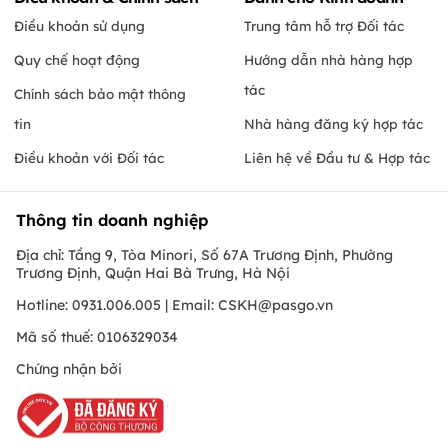
Điều khoản sử dụng
Trung tâm hỗ trợ Đối tác
Quy chế hoạt động
Hướng dẫn nhà hàng hợp
tác
Chính sách bảo mật thông
tin
Nhà hàng đăng ký hợp tác
Điều khoản với Đối tác
Liên hệ về Đầu tư & Hợp tác
Thông tin doanh nghiệp
Địa chỉ: Tầng 9, Tòa Minori, Số 67A Trương Định, Phường
Trương Định, Quận Hai Bà Trưng, Hà Nội
Hotline: 0931.006.005 | Email:
CSKH@pasgo.vn
Mã số thuế: 0106329034
Chứng nhận bởi