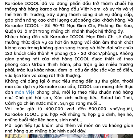
Karaoke ICOOL đã và đang phấn đấu trở thành chuỗi hệ
thống nhà hàng karaoke hàng đầu Việt Nam, có uy tín và vị
thế trên thị trường, xây dựng thành công dịch vụ đẳng cấp,
góp phần nâng cao chất lượng cuộc sống của khách hàng. Và
Karaoke ICOOL - Số 90-92 Mạc Đĩnh Chi, Phường Đa Kao,
Quận 01 là một trong những chi nhánh thuộc hệ thống ấy.
Khách hàng đến với Karaoke ICOOL Mạc Đĩnh Chi sẽ được
thưởng thức dịch vụ ca hát ấn tượng với dàn âm thanh chất
lượng cao trong không gian sang trọng và hiện đại sức chứa
120 khách chia thành 9 phòng (05 - 20 khách/phòng). Không
gian phòng hát của nhà hàng ICOOL được thiết kế theo
phong cách Urban thịnh hành, pha trộn giữa nhiều trường
phái, trào lưu khác nhau, đem lại dấu ấn đặc sắc vừa cổ điển,
vừa lịch lãm và cũng rất thời thượng.
Không chỉ dừng lại ở mục tiêu mang đến sự thư giãn, thoải
mái của dịch vụ Karaoke cao cấp, ICOOL còn mang đến thực
đơn
món Việt
phong phú, mới lạ theo tiêu chuẩn nhà hàng
như: Chả giò hải sản, Xúc xích nướng tiêu, Salad bò Thái,
Cánh gà chiên nước mắm, Sụn gà rang muối,…
Với mức giá từ 400.000 vnđ đến 500.000 vnđ/người,
Karaoke ICOOL phù hợp với những tụ họp gia đình, hẹn hò,
những buổi tiệc liên hoan, sinh nhật,…
Mời bạn tiếp tục khám phá thêm về món ăn và không gian
nhà hàng qua những bức hình dưới đây!