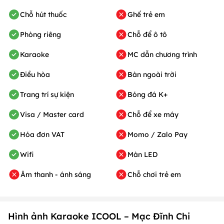
Chỗ hút thuốc
Ghế trẻ em
Phòng riêng
Chỗ để ô tô
Karaoke
MC dẫn chương trình
Điều hòa
Bàn ngoài trời
Trang trí sự kiện
Bóng đá K+
Visa / Master card
Chỗ để xe máy
Hóa đơn VAT
Momo / Zalo Pay
Wifi
Màn LED
Âm thanh - ánh sáng
Chỗ chơi trẻ em
Hình ảnh Karaoke ICOOL – Mạc Đĩnh Chi