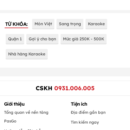
TỪ KHÓA:
Món Việt
Sang trọng
Karaoke
Quận 1
Gợi ý cho bạn
Mức giá 250K - 500K
Nhà hàng Karaoke
CSKH
0931.006.005
Giới thiệu
Tiện ích
Tổng quan về nền tảng
Địa điểm gần bạn
PasGo
Tìm kiếm ngay