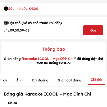
Sắp mở cửa: 09:00
Đặt chỗ (Để có chỗ trước khi đến)
.
09:00
.
09/08
Gọi
2
1
/
1
/
1
Thông báo
Gian hàng "
Karaoke ICOOL – Mạc Đĩnh Chi
" đã dừng đặt chỗ
trên hệ thống PasGo!
Chi tiết
n ích
Ảnh
Chỉ đường
Giờ hoạt động
Bảng giá Karaoke ICOOL – Mạc Đĩnh Chi
Tất cả