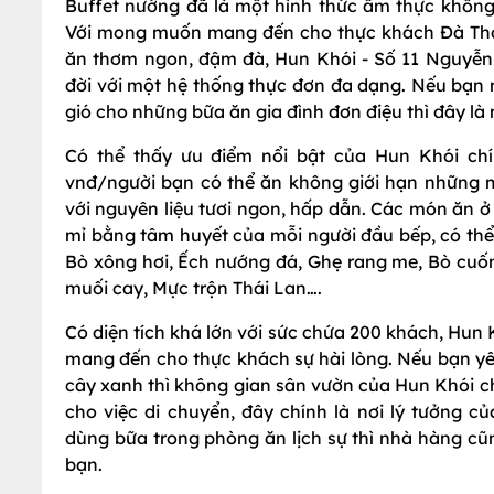
Buffet nướng đã là một hình thức ẩm thực không 
Với mong muốn mang đến cho thực khách Đà Thà
ăn thơm ngon, đậm đà, Hun Khói - Số 11 Nguyễn
đời với một hệ thống thực đơn đa dạng. Nếu bạn 
gió cho những bữa ăn gia đình đơn điệu thì đây là 
Có thể thấy ưu điểm nổi bật của Hun Khói chí
vnđ/người bạn có thể ăn không giới hạn những
với nguyên liệu tươi ngon, hấp dẫn. Các món ăn ở 
mỉ bằng tâm huyết của mỗi người đầu bếp, có thể 
Bò xông hơi, Ếch nướng đá, Ghẹ rang me, Bò cu
muối cay, Mực trộn Thái Lan….
Có diện tích khá lớn với sức chứa 200 khách, Hun K
mang đến cho thực khách sự hài lòng. Nếu bạn yêu
cây xanh thì không gian sân vườn của Hun Khói ch
cho việc di chuyển, đây chính là nơi lý tưởng 
dùng bữa trong phòng ăn lịch sự thì nhà hàng c
bạn.