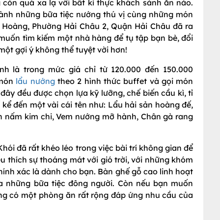
còn quá xa lạ với bất kì thực khách sành ăn nào.
nh những bữa tiệc nướng thú vị cùng những món
 Hoàng, Phường Hải Châu 2, Quận Hải Châu đã ra
muốn tìm kiếm một nhà hàng để tụ tập bạn bè, đổi
một gợi ý không thể tuyệt vời hơn!
nh là trong mức giá chỉ từ 120.000 đến 150.000
 món
lẩu nướng
theo 2 hình thức buffet và gọi món
đây đều được chọn lựa kỹ lưỡng, chế biến cầu kì, tỉ
kể đến một vài cái tên như: Lẩu hải sản hoàng đế,
ốn nấm kim chi, Vem nướng mỡ hành, Chân gà rang
hói đã rất khéo léo trong việc bài trí không gian để
 thích sự thoáng mát với gió trời, với những khóm
ính xác là dành cho bạn. Bàn ghế gỗ cao linh hoạt
của những bữa tiệc đông người. Còn nếu bạn muốn
ũng có một phòng ăn rất rộng đáp ứng nhu cầu của