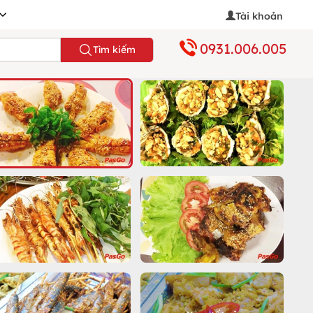
Tài khoản
0931.006.005
Tìm kiếm