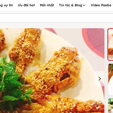
g uy tín
Ưu đãi hot
Mới nhất
Tin tức & Blog
Video PasGo