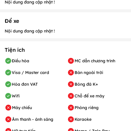
Nội dung đang cập nhật !
Để xe
Nội dung đang cập nhật !
Tiện ích
Điều hòa
MC dẫn chương trình
Visa / Master card
Bàn ngoài trời
Hóa đơn VAT
Bóng đá K+
Wifi
Chỗ để xe máy
Máy chiếu
Phòng riêng
Âm thanh - ánh sáng
Karaoke
HĐ trực tiếp
Momo / Zalo Pay