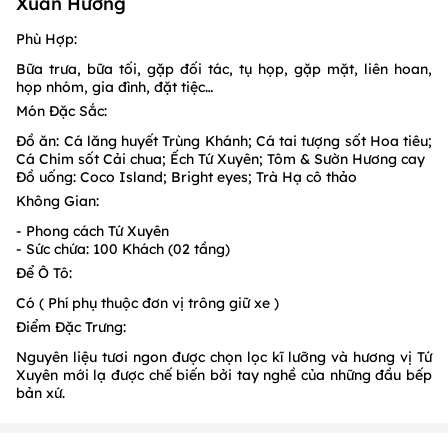
Xuân Hương
Phù Hợp:
Bữa trưa, bữa tối, gặp đối tác, tụ họp, gặp mặt, liên hoan,
họp nhóm, gia đình, đặt tiệc…
Món Đặc Sắc:
Đồ ăn: Cá lăng huyết Trùng Khánh; Cá tai tượng sốt Hoa tiêu;
Cá Chim sốt Cải chua; Ếch Tứ Xuyên; Tôm & Sườn Hương cay
Đồ uống: Coco Island; Bright eyes; Trà Hạ cô thảo
Không Gian:
- Phong cách Tứ Xuyên
- Sức chứa: 100 Khách (02 tầng)
Để Ô Tô:
Có ( Phí phụ thuộc đơn vị trông giữ xe )
Điểm Đặc Trưng:
Nguyên liệu tươi ngon được chọn lọc kĩ lưỡng và hương vị Tứ
Xuyên mới lạ được chế biến bởi tay nghề của những đầu bếp
bản xứ.