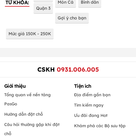
TỪ KHÓA:
Món Cá
Bình dân
Quận 3
Gợi ý cho bạn
Mức giá 150K - 250K
CSKH
0931.006.005
Giới thiệu
Tiện ích
Tổng quan về nền tảng
Địa điểm gần bạn
PasGo
Tìm kiếm ngay
Hướng dẫn đặt chỗ
Ưu đãi đang Hot
Câu hỏi thường gặp khi đặt
Khám phá các Bộ sưu tập
chỗ