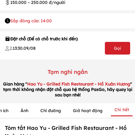
150.000 – 250.000 đ/người
Sắp đóng cửa: 14:00
Đặt chỗ (Để có chỗ trước khi đến)
.
13:30
.
09/08
Gọi
2
Tạm nghỉ ngắn
Gian hàng "
Hao Yu - Grilled Fish Restaurant - Hồ Xuân Hương
"
tạm thời không nhận đặt chỗ qua hệ thống PasGo, hãy quay lại
sau bạn nhé!
1
/
1
/
1
Chi tiết
n ích
Ảnh
Chỉ đường
Giờ hoạt động
Tóm tắt Hao Yu - Grilled Fish Restaurant - Hồ