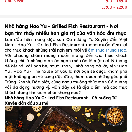
Chủ Nhật
11:00 - 14:00
17:00 - 22:00
Nhà hàng Hao Yu - Grilled Fish Restaurant - Nơi
bạn tìm thấy nhiều hơn giá trị của văn hóa ẩm thực
Lần đầu tiên mang đặc sản Cá nướng Tứ Xuyên đến Việt
Nam, Hao Yu - Grilled Fish Restaurant mong muốn đem lại
cho thực khách những trải nghiệm mới về
ẩm thực Trung Hoa
.
Với phương châm mong muốn mang đến cho thực khách
không chỉ là những món ăn ngon mà còn là một nơi lý tưởng
để kết nối với bạn bè, người thân,... nhà hàng đã lấy tên "Hao
Yu". Hao Yu - The house of you là nơi bạn sẽ được khám phá
một không gian vô cùng độc đáo, tham quan những góc phố
Trùng Khánh. Đặc biệt, cùng nhau thưởng thức món Cá nướng
với đa dạng hương vị. Hẳn đây sẽ là địa điểm mà các thực
khách đang tìm kiếm phải không nào?
Nhà hàng Hao Yu Grilled Fish Restaurant – Cá nướng Tứ
Xuyên dẫn đầu xu thế