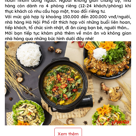
hoan nhóm đông người. Ngoài không gian chung ấy, nhà
hàng còn dành ra 4 phòng riêng (12-24 khách/phòng) khi
thực khách có nhu cầu họp mặt, trao đổi riêng tư.
Với mức giá hợp lý khoảng 150.000 đến 200.000 vnđ/người,
nhà hàng Hà Nội Phố rất thích hợp với những buổi liên hoan,
tiếp khách, tổ chức sinh nhật, đi ăn cùng bạn bè, người thân...
Mời bạn tiếp tục khám phá thêm về món ăn và không gian
nhà hàng qua những bức hình dưới đây nhé!
Xem thêm