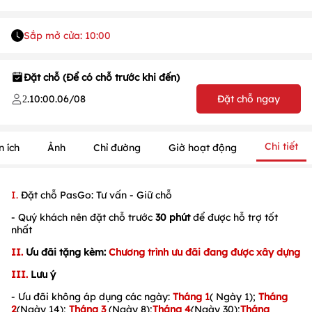
Sắp mở cửa: 10:00
Đặt chỗ (Để có chỗ trước khi đến)
.
10:00
.
06/08
Đặt chỗ ngay
2
Chi tiết
n ích
Ảnh
Chỉ đường
Giờ hoạt động
I.
Đặt chỗ PasGo: Tư vấn - Giữ chỗ
- Quý khách nên đặt chỗ trước
30 phút
để được hỗ trợ tốt
1
/
1
/
1
nhất
II.
Ưu đãi tặng kèm:
Chương trình ưu đãi đang được xây dựng
III.
Lưu ý
- Ưu đãi không áp dụng các ngày:
Tháng 1
( Ngày 1);
Tháng
2
(Ngày 14);
Tháng 3
(Ngày 8);
Tháng 4
(Ngày 30);
Tháng