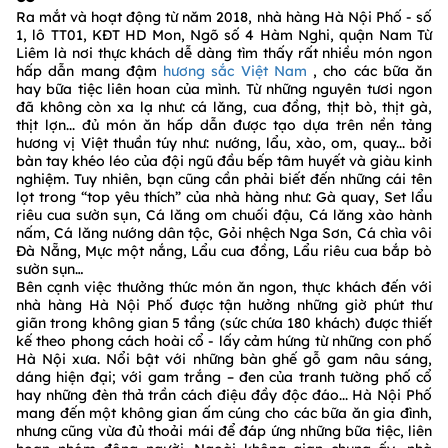
Ra mắt và hoạt động từ năm 2018, nhà hàng Hà Nội Phố - số
1, lô TT01, KĐT HD Mon, Ngõ số 4 Hàm Nghi, quận Nam Từ
Liêm là nơi thực khách dễ dàng tìm thấy rất nhiều món ngon
hấp dẫn mang đậm
hương sắc Việt Nam
, cho các bữa ăn
hay bữa tiệc liên hoan của mình. Từ những nguyên tươi ngon
đã không còn xa lạ như: cá lăng, cua đồng, thịt bò, thịt gà,
thịt lợn... đủ món ăn hấp dẫn được tạo dựa trên nền tảng
hương vị Việt thuần túy như: nướng, lẩu, xào, om, quay... bởi
bàn tay khéo léo của đội ngũ đầu bếp tâm huyết và giàu kinh
nghiệm. Tuy nhiên, bạn cũng cần phải biết đến những cái tên
lọt trong “top yêu thích” của nhà hàng như: Gà quay, Set lẩu
riêu cua sườn sụn, Cá lăng om chuối đậu, Cá lăng xào hành
nấm, Cá lăng nướng dân tộc, Gỏi nhệch Nga Sơn, Cá chìa vôi
Đà Nẵng, Mực một nắng, Lẩu cua đồng, Lẩu riêu cua bắp bò
sườn sụn…
Bên cạnh việc thưởng thức món ăn ngon, thực khách đến với
nhà hàng Hà Nội Phố được tận hưởng những giờ phút thư
giãn trong không gian 5 tầng (sức chứa 180 khách) được thiết
kế theo phong cách hoài cổ - lấy cảm hứng từ những con phố
Hà Nội xưa. Nổi bật với những bàn ghế gỗ gam nâu sáng,
dáng hiện đại; với gam trắng – đen của tranh tường phố cổ
hay những đèn thả trần cách điệu đầy độc đáo... Hà Nội Phố
mang đến một không gian ấm cúng cho các bữa ăn gia đình,
nhưng cũng vừa đủ thoải mái để đáp ứng những bữa tiệc, liên