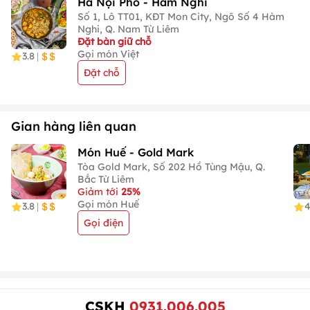
Hà Nội Phố - Hàm Nghi
Số 1, Lô TT01, KĐT Mon City, Ngõ Số 4 Hàm
Nghi, Q. Nam Từ Liêm
Đặt bàn giữ chỗ
Gọi món Việt
3.8
|
Đặt chỗ
Gian hàng liên quan
Món Huế - Gold Mark
Tòa Gold Mark, Số 202 Hồ Tùng Mậu, Q.
Bắc Từ Liêm
Giảm tới
25%
Gọi món Huế
3.8
4
|
Gọi điện
CSKH
0931.006.005