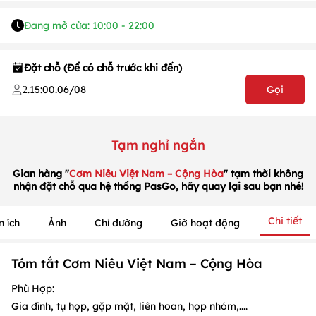
Đang mở cửa: 10:00 - 22:00
Đặt chỗ (Để có chỗ trước khi đến)
.
15:00
.
06/08
Gọi
2
1
/
1
/
1
Tạm nghỉ ngắn
Gian hàng "
Cơm Niêu Việt Nam – Cộng Hòa
" tạm thời không
nhận đặt chỗ qua hệ thống PasGo, hãy quay lại sau bạn nhé!
Chi tiết
n ích
Ảnh
Chỉ đường
Giờ hoạt động
Tóm tắt Cơm Niêu Việt Nam – Cộng Hòa
Phù Hợp:
Gia đình, tụ họp, gặp mặt, liên hoan, họp nhóm,....