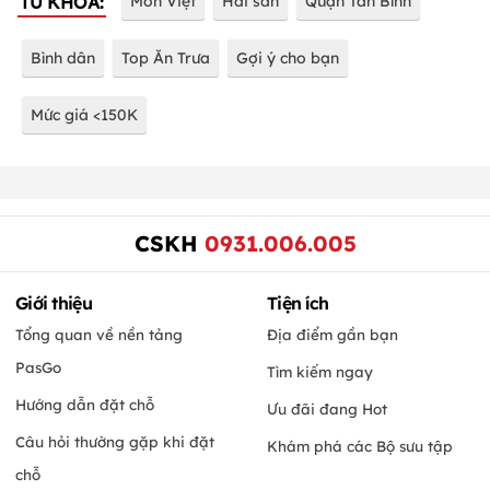
TỪ KHÓA:
Món Việt
Hải sản
Quận Tân Bình
Bình dân
Top Ăn Trưa
Gợi ý cho bạn
Mức giá <150K
CSKH
0931.006.005
Giới thiệu
Tiện ích
Tổng quan về nền tảng
Địa điểm gần bạn
PasGo
Tìm kiếm ngay
Hướng dẫn đặt chỗ
Ưu đãi đang Hot
Câu hỏi thường gặp khi đặt
Khám phá các Bộ sưu tập
chỗ