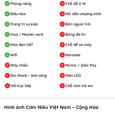
Phòng riêng
Chỗ để ô tô
Điều hòa
MC dẫn chương trình
Trang trí sự kiện
Bàn ngoài trời
Visa / Master card
Bóng đá K+
Hóa đơn VAT
Chỗ để xe máy
Wifi
Karaoke
Máy chiếu
Momo / Zalo Pay
Âm thanh - ánh sáng
Màn LED
HĐ trực tiếp
Chỗ chơi trẻ em
Hình ảnh Cơm Niêu Việt Nam – Cộng Hòa