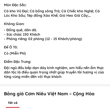
Món Đặc Sắc:
Cá kho Vũ Đại; Cá bống sông Trà; Cá Chiếc kho Nghệ; Cá
Lóc Kho Sấu; Tép đồng Xào Khế; Giò Heo Giả Cầy;…
Không Gian:
- Đồng quê, dân dã.
- Sức chứa: 150 Khách
- Phòng riêng: 02 phòng (12 - 15 Khách/phòng)
Để Ô Tô:
Có (Miễn Phí)
Điểm Đặc Trưng:
Đội ngũ đầu bếp dạn dày kinh nghiệm, am hiểu nền ẩm thực
dân tộc là điều quan trọng nhất giúp truyền tải hương vị của
từng vùng miền đến với thực khách
Bảng giá Cơm Niêu Việt Nam – Cộng Hòa
Tất cả