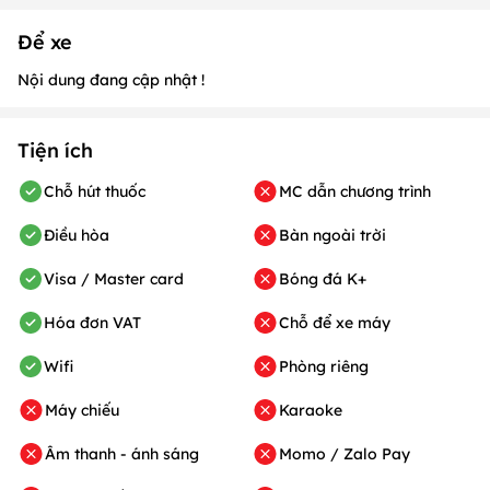
Để xe
Nội dung đang cập nhật !
Tiện ích
Chỗ hút thuốc
MC dẫn chương trình
Điều hòa
Bàn ngoài trời
Visa / Master card
Bóng đá K+
Hóa đơn VAT
Chỗ để xe máy
Wifi
Phòng riêng
Máy chiếu
Karaoke
Âm thanh - ánh sáng
Momo / Zalo Pay