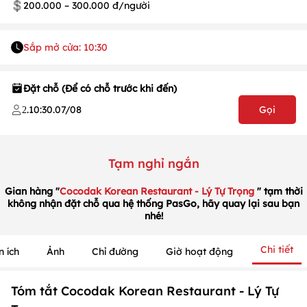
200.000 – 300.000 đ/người
Sắp mở cửa: 10:30
1
/
1
/
1
Đặt chỗ (Để có chỗ trước khi đến)
.
10:30
.
07/08
Gọi
2
Tạm nghỉ ngắn
Gian hàng "
Cocodak Korean Restaurant - Lý Tự Trọng
" tạm thời
không nhận đặt chỗ qua hệ thống PasGo, hãy quay lại sau bạn
nhé!
Chi tiết
n ích
Ảnh
Chỉ đường
Giờ hoạt động
Tóm tắt Cocodak Korean Restaurant - Lý Tự