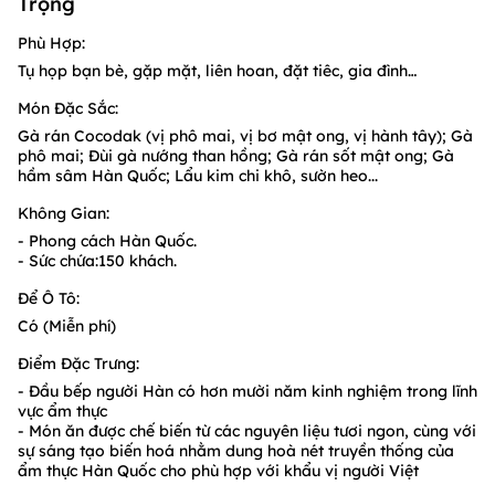
Trọng
Phù Hợp:
Tụ họp bạn bè, gặp mặt, liên hoan, đặt tiêc, gia đình…
Món Đặc Sắc:
Gà rán Cocodak (vị phô mai, vị bơ mật ong, vị hành tây); Gà
phô mai; Đùi gà nướng than hồng; Gà rán sốt mật ong; Gà
hầm sâm Hàn Quốc; Lẩu kim chi khô, sườn heo...
Không Gian:
- Phong cách Hàn Quốc.
- Sức chứa:150 khách.
Để Ô Tô:
Có (Miễn phí)
Điểm Đặc Trưng:
- Đầu bếp người Hàn có hơn mười năm kinh nghiệm trong lĩnh
vực ẩm thực
- Món ăn được chế biến từ các nguyên liệu tươi ngon, cùng với
sự sáng tạo biến hoá nhằm dung hoà nét truyền thống của
ẩm thực Hàn Quốc cho phù hợp với khẩu vị người Việt