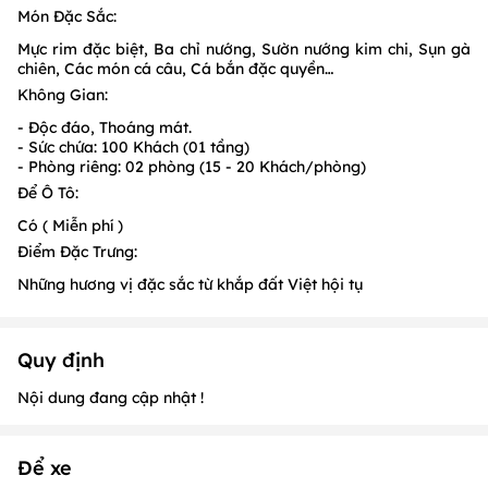
Món Đặc Sắc:
Mực rim đặc biệt, Ba chỉ nướng, Sườn nướng kim chi, Sụn gà
chiên, Các món cá câu, Cá bắn đặc quyền…
Không Gian:
- Độc đáo, Thoáng mát.
- Sức chứa: 100 Khách (01 tầng)
- Phòng riêng: 02 phòng (15 - 20 Khách/phòng)
Để Ô Tô:
Có ( Miễn phí )
Điểm Đặc Trưng:
Những hương vị đặc sắc từ khắp đất Việt hội tụ
Quy định
Nội dung đang cập nhật !
Để xe