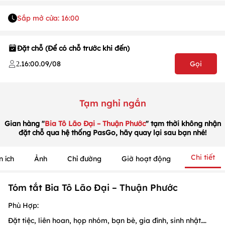
Sắp mở cửa: 16:00
1
/
1
/
1
Đặt chỗ (Để có chỗ trước khi đến)
.
16:00
.
09/08
Gọi
2
Tạm nghỉ ngắn
Gian hàng "
Bia Tô Lão Đại – Thuận Phước
" tạm thời không nhận
đặt chỗ qua hệ thống PasGo, hãy quay lại sau bạn nhé!
Chi tiết
n ích
Ảnh
Chỉ đường
Giờ hoạt động
Tóm tắt Bia Tô Lão Đại – Thuận Phước
Phù Hợp:
Đặt tiệc, liên hoan, họp nhóm, bạn bè, gia đình, sinh nhật….