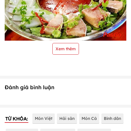
Xem thêm
Đánh giá bình luận
TỪ KHÓA:
Món Việt
Hải sản
Món Cá
Bình dân