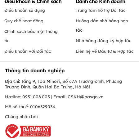
Điều khoản & Chính sách
Dành cho Kinh doanh
Điều khoản sử dụng
Trung tâm hỗ trợ Đối tác
Quy chế hoạt động
Hướng dẫn nhà hàng hợp
tác
Chính sách bảo mật thông
tin
Nhà hàng đăng ký hợp tác
Điều khoản với Đối tác
Liên hệ về Đầu tư & Hợp tác
Thông tin doanh nghiệp
Địa chỉ: Tầng 9, Tòa Minori, Số 67A Trương Định, Phường
Trương Định, Quận Hai Bà Trưng, Hà Nội
Hotline: 0931.006.005 | Email:
CSKH@pasgo.vn
Mã số thuế: 0106329034
Chứng nhận bởi