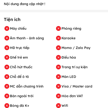
Nội dung đang cập nhật !
Tiện ích
Máy chiếu
Phòng riêng
Âm thanh - ánh sáng
Karaoke
HĐ trực tiếp
Momo / Zalo Pay
Ghế trẻ em
Điều hòa
Chỗ hút thuốc
Trang trí sự kiện
Chỗ để ô tô
Màn LED
MC dẫn chương trình
Visa / Master card
Bàn ngoài trời
Hóa đơn VAT
Bóng đá K+
Wifi