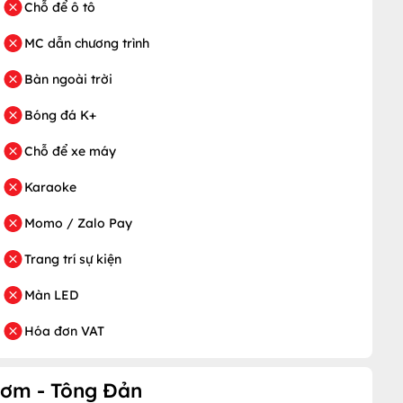
Chỗ để ô tô
MC dẫn chương trình
Bàn ngoài trời
Bóng đá K+
Chỗ để xe máy
Karaoke
Momo / Zalo Pay
Trang trí sự kiện
Màn LED
Hóa đơn VAT
ươm - Tông Đản