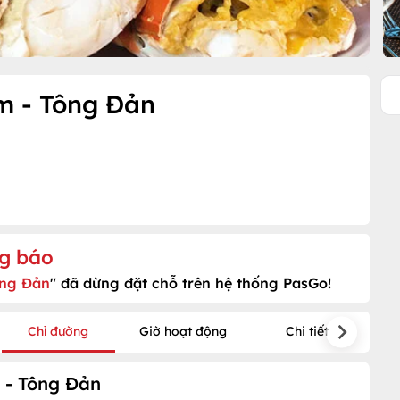
m - Tông Đản
g báo
ông Đản
" đã dừng đặt chỗ trên hệ thống PasGo!
Chỉ đường
Giờ hoạt động
Chi tiết
 - Tông Đản