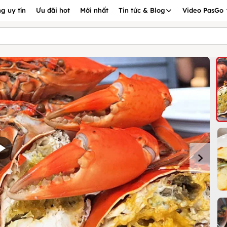
g uy tín
Ưu đãi hot
Mới nhất
Tin tức & Blog
Video PasGo