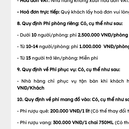
-
Hoá đơn VAT:
Nhà hàng không xuất hoá đơn VAT.
- Hoá đơn trực tiếp:
Quý khách lấy hoá đơn vui lò
8. Quy định Phí phòng riêng: Có, cụ thể như sau:
- Dưới
10
người/phòng: phí
2.500.000 VNĐ/phòng
- Từ
10-14
người/phòng: phí
1.000.000 VNĐ/phòn
- Từ
15
người trở lên/phòng: Miễn phí
9. Quy định về Phí phục vụ: Có, cụ thể như sau:
- Nhà hàng chỉ phục vụ tận bàn khi khách 
VNĐ/Khách
10. Quy định về phí mang đồ vào: Có, cụ thể như s
- Phí rượu quê:
200.000 VNĐ/1 lít
(Có thể thay đổi 
- Phí rượu vang:
300.000 VNĐ/1 chai 750ML
(Có th