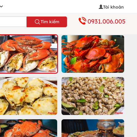
Tài khoản
0931.006.005
Tìm kiếm