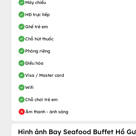
Máy chiếu
HĐ trực tiếp
Ghế trẻ em
Chỗ hút thuốc
Phòng riêng
Điều hòa
Visa / Master card
Wifi
Chỗ chơi trẻ em
Âm thanh - ánh sáng
Hình ảnh Bay Seafood Buffet Hồ G