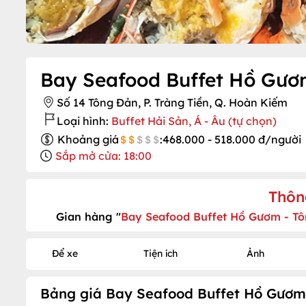
Bay Seafood Buffet Hồ Gươ
Số 14 Tông Đản, P. Tràng Tiền, Q. Hoàn Kiếm
Loại hình:
Buffet Hải Sản, Á - Âu (tự chọn)
Khoảng giá
:
468.000 - 518.000 đ/người
Sắp mở cửa: 18:00
Thôn
Gian hàng "
Bay Seafood Buffet Hồ Gươm - T
Để xe
Tiện ích
Ảnh
Bảng giá Bay Seafood Buffet Hồ Gươm