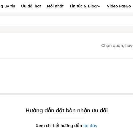
g uy tín
Ưu đãi hot
Mới nhất
Tin tức & Blog
Video PasGo
Chọn quận, huy
Hướng dẫn đặt bàn nhận ưu đãi
Xem chi tiết hướng dẫn
tại đây