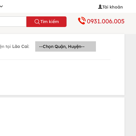
Tài khoản
0931.006.005
Tìm kiếm
ện tại
Lào Cai
: