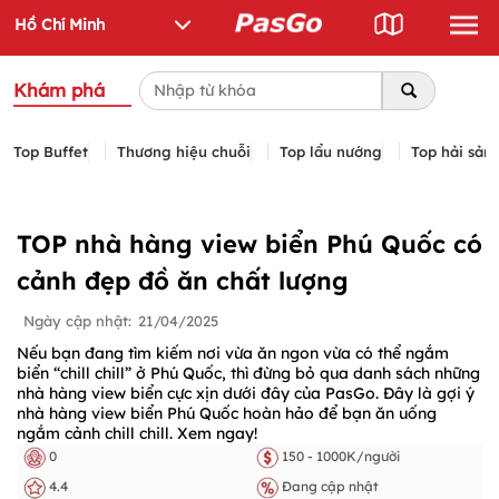
Khám phá
Top Buffet
Thương hiệu chuỗi
Top lẩu nướng
Top hải sản
TOP nhà hàng view biển Phú Quốc có
cảnh đẹp đồ ăn chất lượng
Ngày cập nhật:
21/04/2025
Nếu bạn đang tìm kiếm nơi vừa ăn ngon vừa có thể ngắm
biển “chill chill” ở Phú Quốc, thì đừng bỏ qua danh sách những
nhà hàng view biển cực xịn dưới đây của PasGo. Đây là gợi ý
nhà hàng view biển Phú Quốc hoàn hảo để bạn ăn uống
ngắm cảnh chill chill. Xem ngay!
0
150 - 1000K/người
4.4
Đang cập nhật