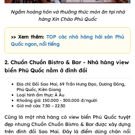
Ngắm hoàng hôn và thưởng thức món ăn tại nhà
hàng Xin Chào Phú Quốc
>> Xem thêm:
TOP các nhà hàng hải sản Phú
Quốc ngon, nổi tiếng
2. Chuồn Chuồn Bistro & Bar - Nhà hàng view
biển Phú Quốc nằm ở đỉnh đồi
Địa chỉ: Đồi Sao Mai, 69 Trần Hưng Đạo, Dương Đông,
Phú Quốc, Kiên Giang
Loại hình ẩm thực: Á Âu
Khoảng giá: 150.000 - 300.000 đ/người
Giờ mở cửa: 7:30 – 22:30
Cũng là một nhà hàng có view biển Phú Quốc tuyệt
đẹp nhưng Chuồn Chuồn Bistro & Bar được xây dựng
trên đỉnh đồi Sao Mai. Đây là điểm dừng chân nổi