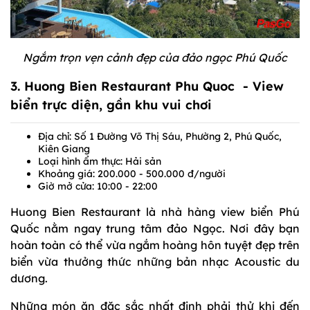
Ngắm trọn vẹn cảnh đẹp của đảo ngọc Phú Quốc
3. Huong Bien Restaurant Phu Quoc - View
biển trực diện, gần khu vui chơi
Địa chỉ: Số 1 Đường Võ Thị Sáu, Phường 2, Phú Quốc,
Kiên Giang
Loại hình ẩm thực: Hải sản
Khoảng giá: 200.000 - 500.000 đ/người
Giờ mở cửa: 10:00 - 22:00
Huong Bien Restaurant là nhà hàng view biển Phú
Quốc nằm ngay trung tâm đảo Ngọc. Nơi đây bạn
hoàn toàn có thể vừa ngắm hoàng hôn tuyệt đẹp trên
biển vừa thưởng thức những bản nhạc Acoustic du
dương.
Những món ăn đặc sắc nhất định phải thử khi đến