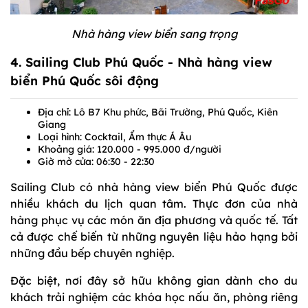
Nhà hàng view biển sang trọng
4. Sailing Club Phú Quốc - Nhà hàng view
biển Phú Quốc sôi động
Địa chỉ: Lô B7 Khu phức, Bãi Trường, Phú Quốc, Kiên
Giang
Loại hình: Cocktail, Ẩm thực Á Âu
Khoảng giá: 120.000 - 995.000 đ/người
Giờ mở cửa: 06:30 - 22:30
Sailing Club có nhà hàng view biển Phú Quốc được
nhiều khách du lịch quan tâm. Thực đơn của nhà
hàng phục vụ các món ăn địa phương và quốc tế. Tất
cả được chế biến từ những nguyên liệu hảo hạng bởi
những đầu bếp chuyên nghiệp.
Đặc biệt, nơi đây sở hữu không gian dành cho du
khách trải nghiệm các khóa học nấu ăn, phòng riêng