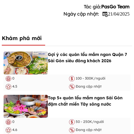
Tác giả:
PasGo Team
Ngày cập nhật:
21/04/2025
Khám phá mới
Gợi ý các quán lẩu mắm ngon Quận 7
Sài Gòn siêu đông khách 2026
0
100 - 300K/người
4.5
Đang cập nhật
Top 5+ quán lẩu mắm ngon Sài Gòn
đậm chất miền Tây sông nước
0
50 - 250K/người
4.6
Đang cập nhật