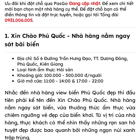
Ưu đãi khi đặt chỗ qua PasGo
Đang cập nhật
. Để xem chi tiết
mời bạn chọn một nhà hàng cụ thể. Để đặt chỗ bạn có thể
điền thông tin và đặt trực tuyến, hoặc gọi tới Tổng đài
0931.006.005
.
1. Xin Chào Phú Quốc - Nhà hàng nằm ngay
sát bãi biển
Địa chỉ: Số 6 Đường Trần Hưng Đạo, TT. Dương Đông,
Phú Quốc, Kiên Giang
Loại hình ẩm thực: Hải sản
Khoảng giá: 100.000 - 500.000 đ/người
Giờ mở cửa: 11:00 - 14:00 & 17:00 - 22:00
Nhắc đến nhà hàng view biển Phú Quốc đẹp thì đầu
tiên phải kể tên đến Xin Chào Phú Quốc. Nhà hàng
nằm ngay sát biển, vừa thưởng thức ẩm thực vừa
chiêm ngưỡng vẻ đẹp của biển khơi. Từ vị trí của nhà
hàng, thực khách có thể nhìn thấy những rạn san hô
tuyệt đẹp được bao quanh bởi những ngọn núi xanh
trập trùng.