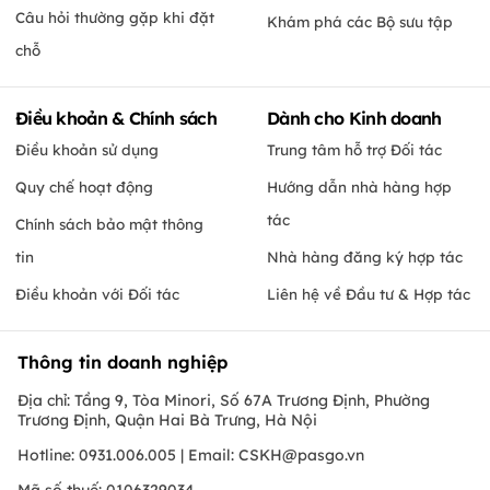
Câu hỏi thường gặp khi đặt
Khám phá các Bộ sưu tập
chỗ
Điều khoản & Chính sách
Dành cho Kinh doanh
Điều khoản sử dụng
Trung tâm hỗ trợ Đối tác
Quy chế hoạt động
Hướng dẫn nhà hàng hợp
tác
Chính sách bảo mật thông
tin
Nhà hàng đăng ký hợp tác
Điều khoản với Đối tác
Liên hệ về Đầu tư & Hợp tác
Thông tin doanh nghiệp
Địa chỉ: Tầng 9, Tòa Minori, Số 67A Trương Định, Phường
Trương Định, Quận Hai Bà Trưng, Hà Nội
Hotline: 0931.006.005 | Email:
CSKH@pasgo.vn