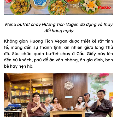
Menu buffet chay Hương Tích Vagen đa dạng và thay
đổi hàng ngày
Không gian Hương Tích Vegan được thiết kế rất tinh
tế, mang đến sự thanh tịnh, an nhiên giữa lòng Thủ
đô. Sức chứa quán buffet chay ở Cầu Giấy này lên
đến 60 khách, phù để ăn văn phòng, ăn gia đình, bạn
bè hay hẹn hò.