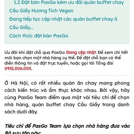
1.2 Đặt bàn PasGo kèm ưu đãi quán buffet chay
Cầu Giấy Hương Tích Vegan
Đang tiếp tục cập nhật các quán buffet chay ở
Cầu Giấy...
Cách thức đặt bàn PasGo
Ưu đãi khi đặt chỗ qua PasGo
Đang cập nhật
. Để xem chi tiết
mời bạn chọn một nhà hàng cụ thể. Để đặt chỗ bạn có thể
điền thông tin và đặt trực tuyến, hoặc gọi tới Tổng đài
0931.006.005
.
Ở Hà Nội, có rất nhiều quán ăn chay mang phong
cách kiến trúc và ẩm thực khác nhau. Bởi vậy, hãy
cùng PasGo Team điểm qua một vài tiêu chí để chọn
nhà hàng, quán buffet chay Cầu Giấy trong danh
sách dưới đây.
Tiêu chí để PasGo Team lựa chọn nhà hàng đưa vào
Bộ sưu tập này: