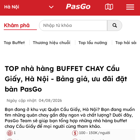
Khám phá
Top Buffet
Thương hiệu chuỗi
Top lẩu nướng
Top hải sản
TOP nhà hàng BUFFET CHAY Cầu
Giấy, Hà Nội - Bảng giá, ưu đãi đặt
bàn PasGo
Ngày cập nhật:
04/08/2026
Bạn đang ở khu vực Quận Cầu Giấy, Hà Nội? Bạn đang muốn
tìm những quán chay gần đây ngon và chất lượng? Dưới đây,
PasGo Team sẽ giúp bạn tổng hợp những nhà hàng buffet
chay Cầu Giấy để mọi người cùng tham khảo.
1
100 - 150K/người