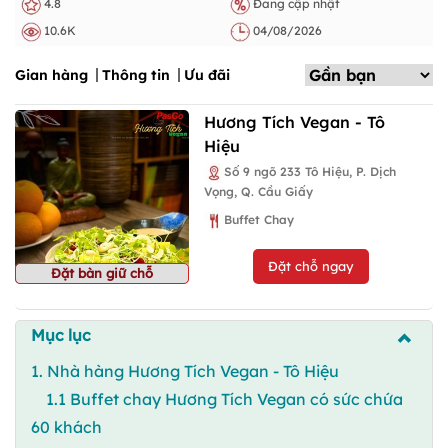
4.8
Đang cập nhật
10.6K
04/08/2026
Gian hàng
Thông tin
Ưu đãi
Hương Tích Vegan - Tô
Hiệu
Số 9 ngõ 233 Tô Hiệu, P. Dịch
Vọng, Q. Cầu Giấy
Buffet Chay
Đặt chỗ ngay
Đặt bàn giữ chỗ
Mục lục
1. Nhà hàng Hương Tích Vegan - Tô Hiệu
1.1 Buffet chay Hương Tích Vegan có sức chứa
60 khách