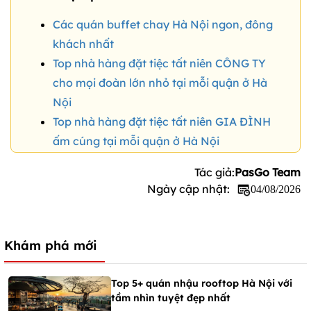
Các quán buffet chay Hà Nội ngon, đông
khách nhất
Top nhà hàng đặt tiệc tất niên CÔNG TY
cho mọi đoàn lớn nhỏ tại mỗi quận ở Hà
Nội
Top nhà hàng đặt tiệc tất niên GIA ĐÌNH
ấm cúng tại mỗi quận ở Hà Nội
Tác giả:
PasGo Team
Ngày cập nhật:
04/08/2026
Khám phá mới
Top 5+ quán nhậu rooftop Hà Nội với
tầm nhìn tuyệt đẹp nhất