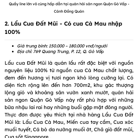
Quầy line lớn vô cùng hấp dẫn tại quán hải sản ngon Quận Gò Vấp -
Cánh Đồng Quán
2. Lẩu Cua Đất Mũi - Có cua Cà Mau nhập
100%
Giá trung bình: 150.000 – 180.000 vnđ/người
Địa chỉ: 769 Quang Trung, P. 12, Q. Gò Vấ
p
Lẩu cua Đất Mũi là quán lẩu rất đặc biệt với nguồn
nguyên liệu 100% từ nguồn cua Cà Mau chất lượng,
đem đến hương vị tươi ngon khó lòng cưỡng lại. Có
diện tích rộng lên đến hơn 700m2, khu gác thượng
lộng gió và khoảng sân vườn xanh mướt, quán hải
sản ngon Quận Gò Vấp này rất phù hợp với những
bữa nhậu lai rai hay những buổi gặp mặt đông người.
Thực đơn được yêu thích tại nhà hàng Lẩu Cua Đất
Mũi là: Lẩu Cua Cà Mau, Miến cua tay cầm, Cua xóc
muối tuyết, Cá bò da nướng muối ớt, Chả giò đất mũi,
Cua sốt Singapore…