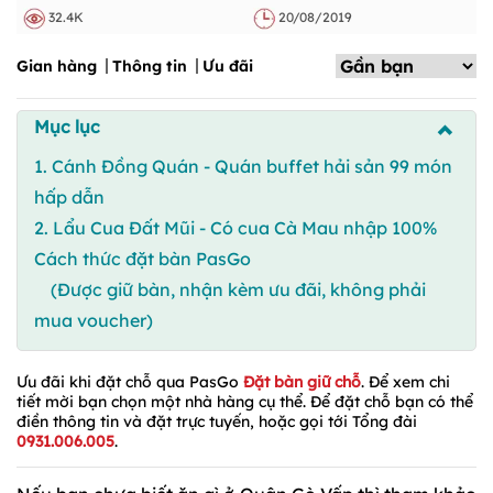
32.4K
20/08/2019
Gian hàng
Thông tin
Ưu đãi
Mục lục
1. Cánh Đồng Quán - Quán buffet hải sản 99 món
hấp dẫn
2. Lẩu Cua Đất Mũi - Có cua Cà Mau nhập 100%
Cách thức đặt bàn PasGo
(Được giữ bàn, nhận kèm ưu đãi, không phải
mua voucher)
Ưu đãi khi đặt chỗ qua PasGo
Đặt bàn giữ chỗ
. Để xem chi
tiết mời bạn chọn một nhà hàng cụ thể. Để đặt chỗ bạn có thể
điền thông tin và đặt trực tuyến, hoặc gọi tới Tổng đài
0931.006.005
.