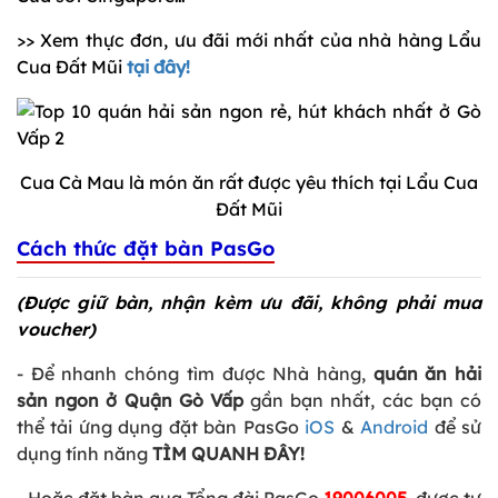
>> Xem thực đơn, ưu đãi mới nhất của nhà hàng Lẩu
Cua Đất Mũi
tại đây!
Cua Cà Mau là món ăn rất được yêu thích tại Lẩu Cua
Đất Mũi
Cách thức đặt bàn PasGo
(Được giữ bàn, nhận kèm ưu đãi, không phải mua
voucher)
- Để nhanh chóng tìm được Nhà hàng,
quán ăn hải
sản ngon ở Quận Gò Vấp
gần bạn nhất, các bạn có
thể tải ứng dụng đặt bàn PasGo
iOS
&
Android
để sử
dụng tính năng
TÌM QUANH ĐÂY!
- Hoặc đặt bàn qua Tổng đài PasGo
19006005
, được tư