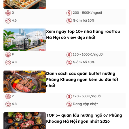
0
200 - 500K/người
4.6
Giảm tới 10%
Xem ngay top 10+ nhà hàng rooftop
Hà Nội có view đẹp nhất
9
150 - 1000K/người
4.8
Giảm tới 10%
Danh sách các quán buffet nướng
Phùng Khoang ngon kèm ưu đãi tốt
nhất
2
120 - 300K/người
4.8
Đang cập nhật
TOP 5+ quán lẩu nướng ngõ 67 Phùng
Khoang Hà Nội ngon nhất 2026