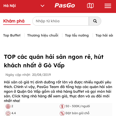
Khám phá
Top Buffet
Thương hiệu chuỗi
Top lẩu nướng
Top hải sản
TOP các quán hải sản ngon rẻ, hút
khách nhất ở Gò Vấp
Ngày cập nhật:
20/08/2019
Hải sản có giá trị dinh dưỡng rất lớn và được nhiều người yêu
thích. Chính vì vậy, PasGo Team đã tổng hợp các quán hải sản
ngon ở Quận Gò Vấp gồm cả nhà hàng buffet và gọi món hải
sản. Click từng nhà hàng để xem giá, thực đơn và ưu đãi mới
nhất nha!
2
50 - 500K/người
4.4
Đặt bàn giữ chỗ