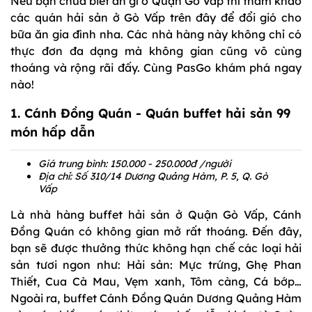
Nếu bạn chưa biết ăn gì ở Quận Gò Vấp thì tham khảo
các quán hải sản ở Gò Vấp trên đây để đổi gió cho
bữa ăn gia đình nha. Các nhà hàng này không chỉ có
thực đơn đa dạng mà không gian cũng vô cùng
thoáng và rộng rãi đấy. Cùng PasGo khám phá ngay
nào!
1. Cánh Đồng Quán - Quán buffet hải sản 99
món hấp dẫn
Giá trung bình: 150.000 - 250.000đ /người
Địa chỉ: Số 310/14 Dương Quảng Hàm, P. 5, Q. Gò
Vấp
Là nhà hàng buffet hải sản ở Quận Gò Vấp, Cánh
Đồng Quán có không gian mở rất thoáng. Đến đây,
bạn sẽ được thưởng thức không hạn chế các loại hải
sản tươi ngon như: Hải sản: Mực trứng, Ghẹ Phan
Thiết, Cua Cà Mau, Vẹm xanh, Tôm càng, Cá bớp…
Ngoài ra, buffet Cánh Đồng Quán Dương Quảng Hàm