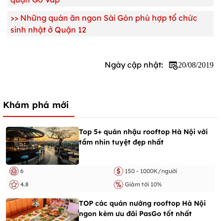
>> Những quán ăn ngon Sài Gòn phù hợp tổ chức
sinh nhật ở Quận 12
Ngày cập nhật:
20/08/2019
Khám phá mới
Top 5+ quán nhậu rooftop Hà Nội với
tầm nhìn tuyệt đẹp nhất
6
150 - 1000K/người
4.8
Giảm tới 10%
TOP các quán nướng rooftop Hà Nội
ngon kèm ưu đãi PasGo tốt nhất