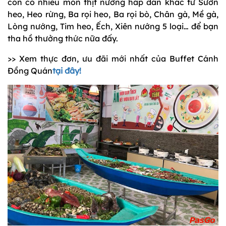
còn có nhiều món thịt nướng hấp dẫn khác từ Sườn
heo, Heo rừng, Ba rọi heo, Ba rọi bò, Chân gà, Mề gà,
Lòng nướng, Tim heo, Ếch, Xiên nướng 5 loại… để bạn
tha hồ thưởng thức nữa đấy.
>> Xem thực đơn, ưu đãi mới nhất của Buffet Cánh
Đồng Quán
tại đây!