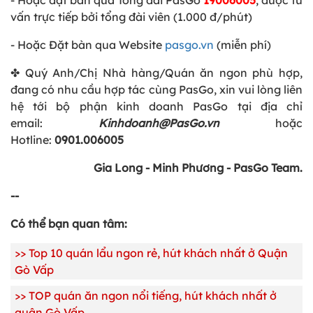
vấn trực tiếp bởi tổng đài viên (1.000 đ/phút)
- Hoặc Đặt bàn qua Website
pasgo.vn
(miễn phí)
✤ Quý Anh/Chị Nhà hàng/Quán ăn ngon phù hợp,
đang có nhu cầu hợp tác cùng PasGo, xin vui lòng liên
hệ tới bộ phận kinh doanh PasGo tại địa chỉ
email:
Kinhdoanh@PasGo.vn
hoặc
Hotline:
0901.006005
Gia Long - Minh Phương - PasGo Team.
--
Có thể bạn quan tâm:
>> Top 10 quán lẩu ngon rẻ, hút khách nhất ở Quận
Gò Vấp
>> TOP quán ăn ngon nổi tiếng, hút khách nhất ở
quận Gò Vấp