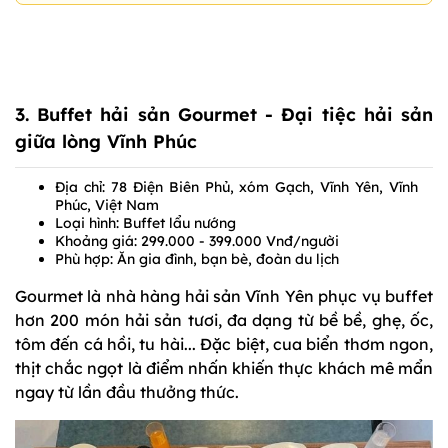
3. Buffet hải sản Gourmet - Đại tiệc hải sản
giữa lòng Vĩnh Phúc
Địa chỉ: 78 Điện Biên Phủ, xóm Gạch, Vĩnh Yên, Vĩnh
Phúc, Việt Nam
Loại hình: Buffet lẩu nướng
Khoảng giá: 299.000 - 399.000 Vnđ/người
Phù hợp: Ăn gia đình, bạn bè, đoàn du lịch
Gourmet là nhà hàng hải sản Vĩnh Yên phục vụ buffet
hơn 200 món hải sản tươi, đa dạng từ bề bề, ghẹ, ốc,
tôm đến cá hồi, tu hài... Đặc biệt, cua biển thơm ngon,
thịt chắc ngọt là điểm nhấn khiến thực khách mê mẩn
ngay từ lần đầu thưởng thức.