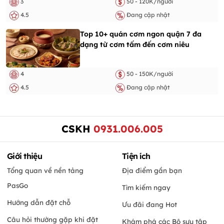
3
50 - 120K/người
4.5
Đang cập nhật
Top 10+ quán cơm ngon quận 7 đa
dạng từ cơm tấm đến cơm niêu
4
50 - 150K/người
4.5
Đang cập nhật
CSKH
0931.006.005
Giới thiệu
Tiện ích
Tổng quan về nền tảng
Địa điểm gần bạn
PasGo
Tìm kiếm ngay
Hướng dẫn đặt chỗ
Ưu đãi đang Hot
Câu hỏi thường gặp khi đặt
Khám phá các Bộ sưu tập