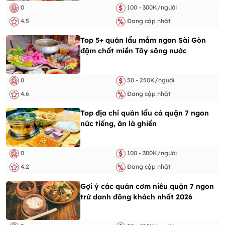
0
100 - 300K/người
4.5
Đang cập nhật
Top 5+ quán lẩu mắm ngon Sài Gòn
đậm chất miền Tây sông nước
0
50 - 250K/người
4.6
Đang cập nhật
Top địa chỉ quán lẩu cá quận 7 ngon
nức tiếng, ăn là ghiền
0
100 - 300K/người
4.2
Đang cập nhật
Gợi ý các quán cơm niêu quận 7 ngon
trứ danh đông khách nhất 2026