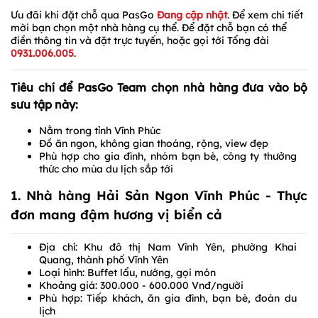
Ưu đãi khi đặt chỗ qua PasGo
Đang cập nhật
. Để xem chi tiết
mời bạn chọn một nhà hàng cụ thể. Để đặt chỗ bạn có thể
điền thông tin và đặt trực tuyến, hoặc gọi tới Tổng đài
0931.006.005
.
Tiêu chí để PasGo Team chọn nhà hàng đưa vào bộ
sưu tập này:
Nằm trong tỉnh Vĩnh Phúc
Đồ ăn ngon, không gian thoáng, rộng, view đẹp
Phù hợp cho gia đình, nhóm bạn bè, công ty thưởng
thức cho mùa du lịch sắp tới
1. Nhà hàng Hải Sản Ngon Vĩnh Phúc - Thực
đơn mang đậm hương vị biển cả
Địa chỉ: Khu đô thị Nam Vĩnh Yên, phường Khai
Quang, thành phố Vĩnh Yên
Loại hình: Buffet lẩu, nướng, gọi món
Khoảng giá: 300.000 - 600.000 Vnđ/người
Phù hợp: Tiếp khách, ăn gia đình, bạn bè, đoàn du
lịch