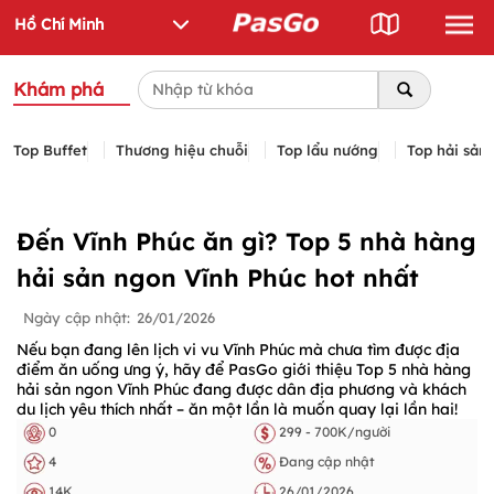
Khám phá
Top Buffet
Thương hiệu chuỗi
Top lẩu nướng
Top hải sản
Đến Vĩnh Phúc ăn gì? Top 5 nhà hàng
hải sản ngon Vĩnh Phúc hot nhất
Ngày cập nhật:
26/01/2026
Nếu bạn đang lên lịch vi vu Vĩnh Phúc mà chưa tìm được địa
điểm ăn uống ưng ý, hãy để PasGo giới thiệu Top 5 nhà hàng
hải sản ngon Vĩnh Phúc đang được dân địa phương và khách
du lịch yêu thích nhất – ăn một lần là muốn quay lại lần hai!
0
299 - 700K/người
4
Đang cập nhật
14K
26/01/2026