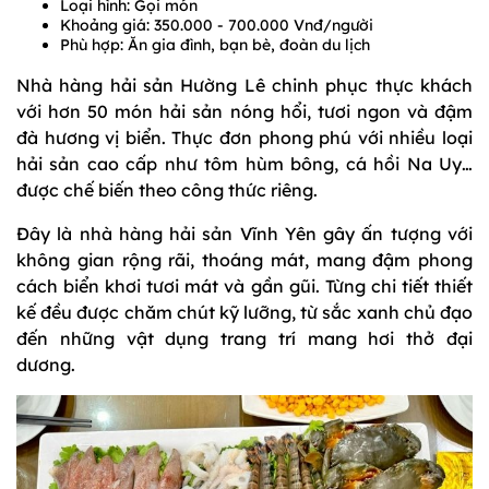
Loại hình: Gọi món
Khoảng giá: 350.000 - 700.000 Vnđ/người
Phù hợp: Ăn gia đình, bạn bè, đoàn du lịch
Nhà hàng hải sản Hường Lê chinh phục thực khách
với hơn 50 món hải sản nóng hổi, tươi ngon và đậm
đà hương vị biển. Thực đơn phong phú với nhiều loại
hải sản cao cấp như tôm hùm bông, cá hồi Na Uy…
được chế biến theo công thức riêng.
Đây là nhà hàng hải sản Vĩnh Yên gây ấn tượng với
không gian rộng rãi, thoáng mát, mang đậm phong
cách biển khơi tươi mát và gần gũi. Từng chi tiết thiết
kế đều được chăm chút kỹ lưỡng, từ sắc xanh chủ đạo
đến những vật dụng trang trí mang hơi thở đại
dương.