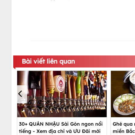
Bài viết liên quan
30+ QUÁN NHẬU Sài Gòn ngon nổi
Ghé qua 
tiếng - Xem địa chỉ và ƯU Đãi mới
miền Bắc