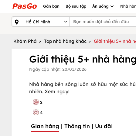
Gần bạn
Bộ sưu tập
Ăn uống
Nhà hàn
Khám Phá
>
Top nhà hàng khác
>
Giới thiệu 5+ nhà 
Giới thiệu 5+ nhà hàn
Ngày cập nhật:
20/01/2026
Nhà hàng bên sông luôn sở hữu một sức hút 
nhiên. Xem ngay!
2
4
Gian hàng
|
Thông tin
|
Ưu đãi