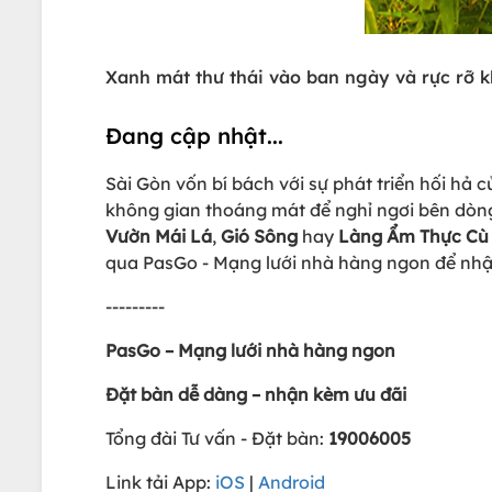
Xanh mát thư thái vào ban ngày và rực rỡ k
Đang cập nhật...
Sài Gòn vốn bí bách với sự phát triển hối hả
không gian thoáng mát để nghỉ ngơi bên dòng
Vườn Mái Lá
,
Gió Sông
hay
Làng Ẩm Thực Cù
qua PasGo - Mạng lưới nhà hàng ngon để nhậ
---------
PasGo – Mạng lưới nhà hàng ngon
Đặt bàn dễ dàng – nhận kèm ưu đãi
Tổng đài Tư vấn - Đặt bàn:
19006005
Link tải App:
iOS
|
Android