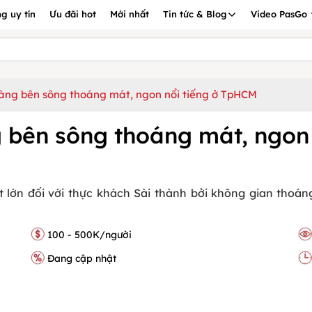
g uy tín
Ưu đãi hot
Mới nhất
Tin tức & Blog
Video PasGo
hàng bên sông thoáng mát, ngon nổi tiếng ở TpHCM
g bên sông thoáng mát, ngon
lớn đối với thực khách Sài thành bởi không gian thoán
100 - 500K/người
Đang cập nhật