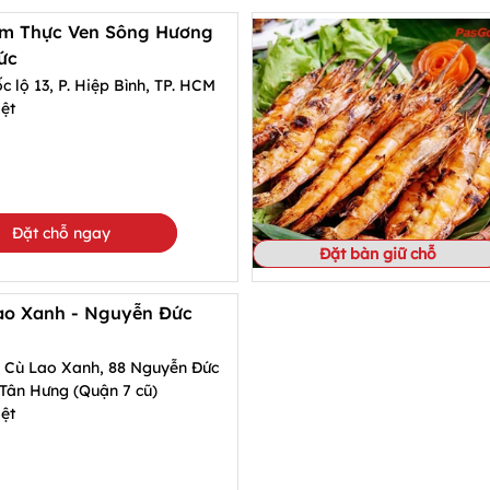
m Thực Ven Sông Hương
ức
 lộ 13, P. Hiệp Bình, TP. HCM
ệt
Đặt chỗ ngay
Đặt bàn giữ chỗ
ao Xanh - Nguyễn Đức
 Cù Lao Xanh, 88 Nguyễn Đức
Tân Hưng (Quận 7 cũ)
ệt