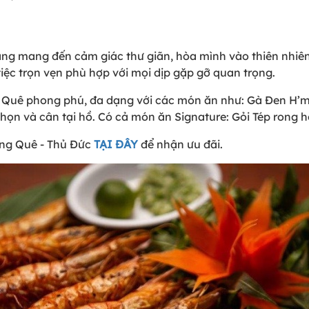
g mang đến cảm giác thư giãn, hòa mình vào thiên nhiên.
ệc trọn vẹn phù hợp với mọi dịp gặp gỡ quan trọng.
uê phong phú, đa dạng với các món ăn như: Gà Đen H’mo
 chọn và cân tại hồ. Có cả món ăn Signature: Gỏi Tép rong
ng Quê - Thủ Đức
TẠI ĐÂY
để nhận ưu đãi.