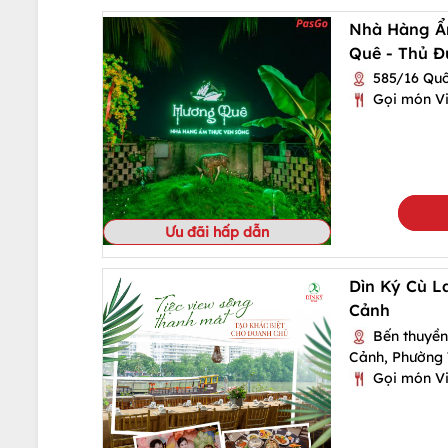
Nhà Hàng Ẩ
Quê - Thủ Đ
585/16 Quốc
Gọi món Vi
Ưu đãi hấp dẫn
Dìn Ký Cù L
Cảnh
Bến thuyền
Cảnh, Phường 
Gọi món Vi