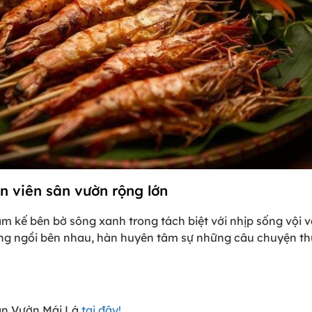
n viên sân vườn rộng lớn
 kế bên bờ sông xanh trong tách biệt với nhịp sống vội 
 cùng ngồi bên nhau, hàn huyên tâm sự những câu chuyện
ân Vườn Mái Lá
tại đây!