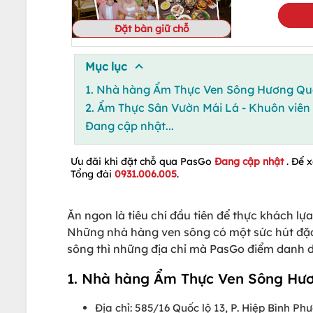
Đặt bàn giữ chỗ
Mục lục
1. Nhà hàng Ẩm Thực Ven Sông Hương Quê
2. Ẩm Thực Sân Vườn Mái Lá - Khuôn viên
Đang cập nhật...
Ưu đãi khi đặt chỗ qua PasGo
Đang cập nhật
. Để 
Tổng đài
0931.006.005
.
Ăn ngon là tiêu chí đầu tiên để thực khách 
Những nhà hàng ven sông có một sức hút đặc
sông thì những địa chỉ mà PasGo điểm danh dư
1. Nhà hàng Ẩm Thực Ven Sông Hươ
Địa chỉ: 585/16 Quốc lộ 13, P. Hiệp Bình Ph