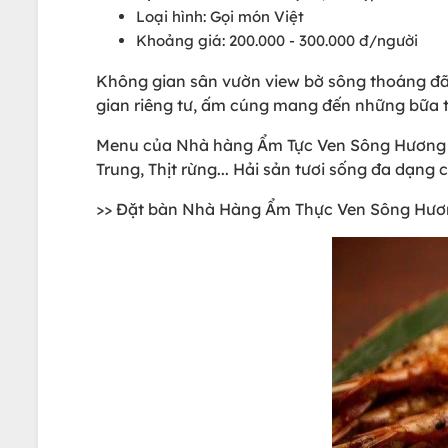
Loại hình: Gọi món Việt
Khoảng giá: 200.000 - 300.000 đ/người
Không gian sân vườn view bờ sông thoáng đãn
gian riêng tư, ấm cúng mang đến những bữa ti
Menu của Nhà hàng Ẩm Tực Ven Sông Hương Q
Trung, Thịt rừng... Hải sản tươi sống đa dạng
>> Đặt bàn Nhà Hàng Ẩm Thực Ven Sông Hươ