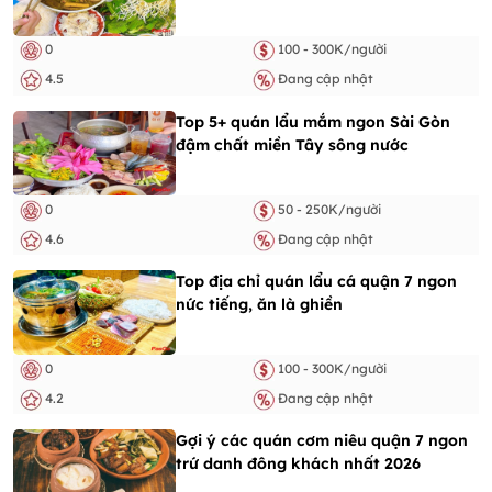
0
100 - 300K/người
4.5
Đang cập nhật
Top 5+ quán lẩu mắm ngon Sài Gòn
đậm chất miền Tây sông nước
0
50 - 250K/người
4.6
Đang cập nhật
Top địa chỉ quán lẩu cá quận 7 ngon
nức tiếng, ăn là ghiền
0
100 - 300K/người
4.2
Đang cập nhật
Gợi ý các quán cơm niêu quận 7 ngon
trứ danh đông khách nhất 2026