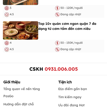
3
50 - 120K/người
4.5
Đang cập nhật
Top 10+ quán cơm ngon quận 7 đa
dạng từ cơm tấm đến cơm niêu
4
50 - 150K/người
4.5
Đang cập nhật
CSKH
0931.006.005
Giới thiệu
Tiện ích
Tổng quan về nền tảng
Địa điểm gần bạn
PasGo
Tìm kiếm ngay
Hướng dẫn đặt chỗ
Ưu đãi đang Hot