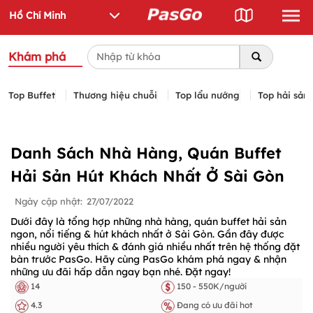
Khám phá
Top Buffet
Thương hiệu chuỗi
Top lẩu nướng
Top hải sản
Danh Sách Nhà Hàng, Quán Buffet
Hải Sản Hút Khách Nhất Ở Sài Gòn
Ngày cập nhật:
27/07/2022
Dưới đây là tổng hợp những nhà hàng, quán buffet hải sản
ngon, nổi tiếng & hút khách nhất ở Sài Gòn. Gần đây được
nhiều người yêu thích & đánh giá nhiều nhất trên hệ thống đặt
bàn trước PasGo. Hãy cùng PasGo khám phá ngay & nhận
những ưu đãi hấp dẫn ngay bạn nhé. Đặt ngay!
14
150 - 550K/người
4.3
Đang có ưu đãi hot