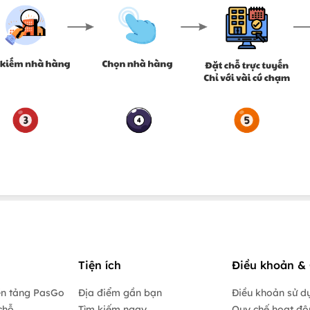
Tiện ích
Điều khoản & 
ền tảng PasGo
Địa điểm gần bạn
Điều khoản sử d
chỗ
Tìm kiếm ngay
Quy chế hoạt đ