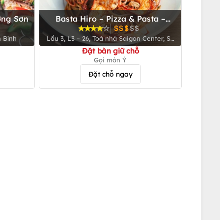
ờng Sơn
Basta Hiro – Pizza & Pasta –
Saigon Centre
n Bình
Lầu 3, L3 – 26, Toà nhà Saigon Center, Số
65 Lê Lợi, P. Bến Nghé, Q. 1
Đặt bàn giữ chỗ
Gọi món Ý
Đặt chỗ ngay