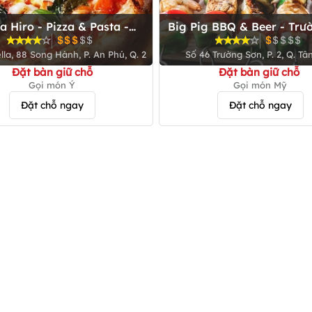
a Hiro - Pizza & Pasta -
Big Pig BBQ & Beer - Trư
Estella Place
lla, 88 Song Hành, P. An Phú, Q. 2
Số 46 Trường Sơn, P. 2, Q. Tâ
Đặt bàn giữ chỗ
Đặt bàn giữ chỗ
Gọi món Ý
Gọi món Mỹ
Đặt chỗ ngay
Đặt chỗ ngay