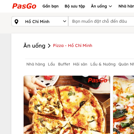
Gần bạn
Bộ sưu tập
Ăn uống
Nhà hàn
Ăn uống
Pizza - Hồ Chí Minh
Nhà hàng
Lẩu
Buffet
Hải sản
Lẩu & Nướng
Quán N