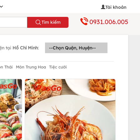
Tài khoản
0931.006.005
Tìm kiếm
ện tại
Hồ Chí Minh
:
n Thái
Món Trung Hoa
Tiệc cưới