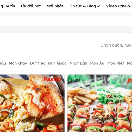
g uy tín
Ưu đãi hot
Mới nhất
Tin tức & Blog
Video PasGo
Chọn quận, huy
hậu
Món chay
Đặt tiệc
Hàn Quốc
Nhật Bản
Món Âu
Món Việt
Mó