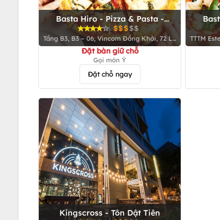
Basta Hiro - Pizza & Pasta -
Bast
Vincom Đồng Khởi
Tầng B3, B3 – 06, Vincom Đồng Khởi, 72 Lê
TTTM Este
Thánh Tôn, P. Bến Nghé, Q. 1
Đặt bàn giữ chỗ
Gọi món Ý
Đặt chỗ ngay
Kingscross - Tôn Dật Tiên