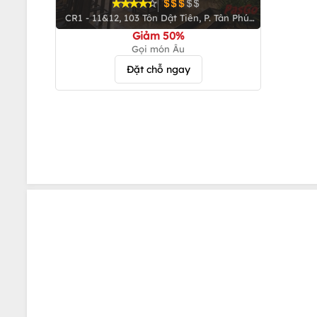
CR1 - 11&12, 103 Tôn Dật Tiên, P. Tân Phú,
Q. 7
Giảm 50%
Gọi món Âu
Đặt chỗ ngay