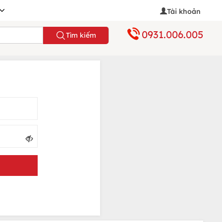
Tài khoản
0931.006.005
Tìm kiếm