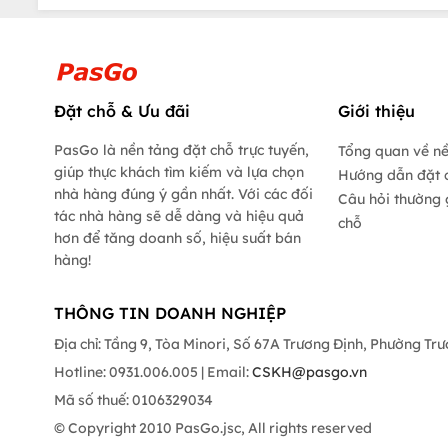
Đặt chỗ & Ưu đãi
Giới thiệu
PasGo là nền tảng đặt chỗ trực tuyến,
Tổng quan về n
giúp thực khách tìm kiếm và lựa chọn
Hướng dẫn đặt 
nhà hàng đúng ý gần nhất. Với các đối
Câu hỏi thường 
tác nhà hàng sẽ dễ dàng và hiệu quả
chỗ
hơn để tăng doanh số, hiệu suất bán
hàng!
THÔNG TIN DOANH NGHIỆP
Địa chỉ: Tầng 9, Tòa Minori, Số 67A Trương Định, Phường Tr
Hotline: 0931.006.005 | Email:
CSKH@pasgo.vn
Mã số thuế: 0106329034
© Copyright 2010 PasGo.jsc, All rights reserved