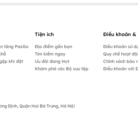
Tiện ích
Điều khoản & 
ền tảng PasGo
Địa điểm gần bạn
Điều khoản sử d
chỗ
Tìm kiếm ngay
Quy chế hoạt đ
gặp khi đặt
Ưu đãi đang Hot
Chính sách bảo 
Khám phá các Bộ sưu tập
Điều khoản với Đ
ương Định, Quận Hai Bà Trưng, Hà Nội