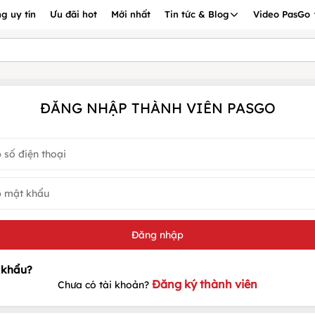
g uy tín
Ưu đãi hot
Mới nhất
Tin tức & Blog
Video PasGo
ĐĂNG NHẬP THÀNH VIÊN PASGO
Đăng ký thành viên
Chưa có tài khoản?