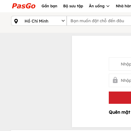
Gần bạn
Bộ sưu tập
Ăn uống
Nhà hàn