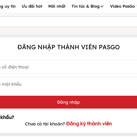
g uy tín
Ưu đãi hot
Mới nhất
Tin tức & Blog
Video PasGo
ĐĂNG NHẬP THÀNH VIÊN PASGO
Đăng ký thành viên
Chưa có tài khoản?