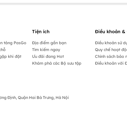
Tiện ích
Điều khoản & 
ền tảng PasGo
Địa điểm gần bạn
Điều khoản sử d
chỗ
Tìm kiếm ngay
Quy chế hoạt đ
gặp khi đặt
Ưu đãi đang Hot
Chính sách bảo 
Khám phá các Bộ sưu tập
Điều khoản với Đ
ương Định, Quận Hai Bà Trưng, Hà Nội