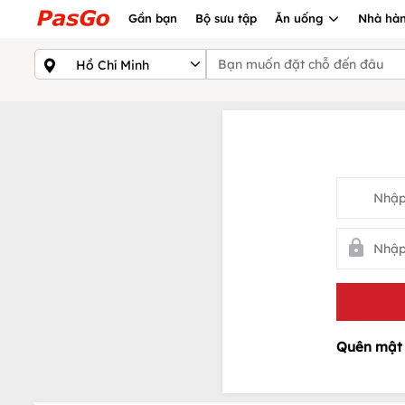
Gần bạn
Bộ sưu tập
Ăn uống
Nhà hàn