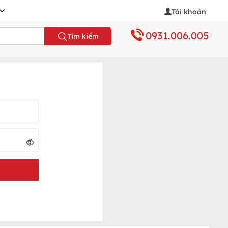
Tài khoản
0931.006.005
Tìm kiếm