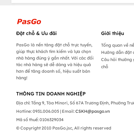
Đặt chỗ & Ưu đãi
Giới thiệu
PasGo là nền tảng đặt chỗ trực tuyến,
Tổng quan về n
giúp thực khách tìm kiếm và lựa chọn
Hướng dẫn đặt 
nhà hàng đúng ý gần nhất. Với các đối
Câu hỏi thường 
tác nhà hàng sẽ dễ dàng và hiệu quả
chỗ
hơn để tăng doanh số, hiệu suất bán
hàng!
THÔNG TIN DOANH NGHIỆP
Địa chỉ: Tầng 9, Tòa Minori, Số 67A Trương Định, Phường Tr
Hotline: 0931.006.005 | Email:
CSKH@pasgo.vn
Mã số thuế: 0106329034
© Copyright 2010 PasGo.jsc, All rights reserved