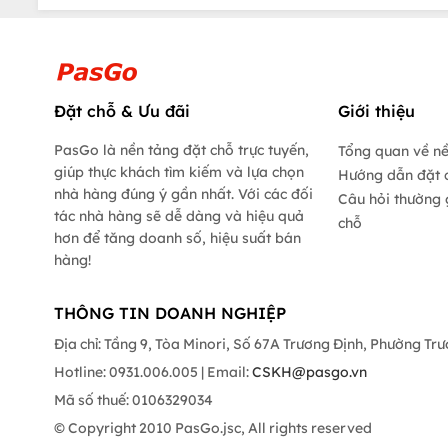
Đặt chỗ & Ưu đãi
Giới thiệu
PasGo là nền tảng đặt chỗ trực tuyến,
Tổng quan về n
giúp thực khách tìm kiếm và lựa chọn
Hướng dẫn đặt 
nhà hàng đúng ý gần nhất. Với các đối
Câu hỏi thường 
tác nhà hàng sẽ dễ dàng và hiệu quả
chỗ
hơn để tăng doanh số, hiệu suất bán
hàng!
THÔNG TIN DOANH NGHIỆP
Địa chỉ: Tầng 9, Tòa Minori, Số 67A Trương Định, Phường Tr
Hotline: 0931.006.005 | Email:
CSKH@pasgo.vn
Mã số thuế: 0106329034
© Copyright 2010 PasGo.jsc, All rights reserved