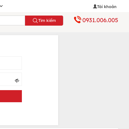
Tài khoản
0931.006.005
Tìm kiếm