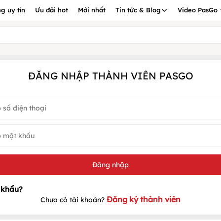
g uy tín
Ưu đãi hot
Mới nhất
Tin tức & Blog
Video PasGo
ĐĂNG NHẬP THÀNH VIÊN PASGO
Đăng ký thành viên
Chưa có tài khoản?