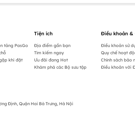
Tiện ích
Điều khoản & 
ền tảng PasGo
Địa điểm gần bạn
Điều khoản sử d
chỗ
Tìm kiếm ngay
Quy chế hoạt đ
gặp khi đặt
Ưu đãi đang Hot
Chính sách bảo 
Khám phá các Bộ sưu tập
Điều khoản với Đ
ương Định, Quận Hai Bà Trưng, Hà Nội