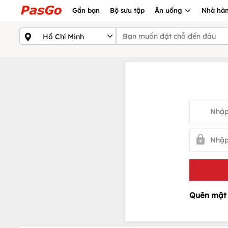
Gần bạn
Bộ sưu tập
Ăn uống
Nhà hàn