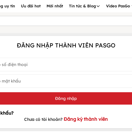
g uy tín
Ưu đãi hot
Mới nhất
Tin tức & Blog
Video PasGo
ĐĂNG NHẬP THÀNH VIÊN PASGO
Đăng ký thành viên
Chưa có tài khoản?