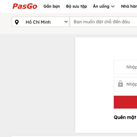
Gần bạn
Bộ sưu tập
Ăn uống
Nhà hàn