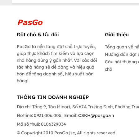
Đặt chỗ & Ưu đãi
Giới thiệu
PasGo là nền tảng đặt chỗ trực tuyến,
Tổng quan về n
giúp thực khách tìm kiếm và lựa chọn
Hướng dẫn đặt 
nhà hàng đúng ý gần nhất. Với các đối
Câu hỏi thường 
tác nhà hàng sẽ dễ dàng và hiệu quả
chỗ
hơn để tăng doanh số, hiệu suất bán
hàng!
THÔNG TIN DOANH NGHIỆP
Địa chỉ: Tầng 9, Tòa Minori, Số 67A Trương Định, Phường Tr
Hotline: 0931.006.005 | Email:
CSKH@pasgo.vn
Mã số thuế: 0106329034
© Copyright 2010 PasGo.jsc, All rights reserved