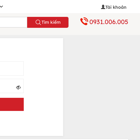
Tài khoản
0931.006.005
Tìm kiếm