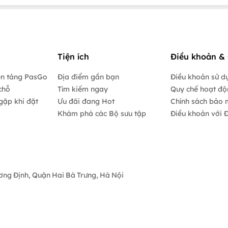
Tiện ích
Điều khoản & 
ền tảng PasGo
Địa điểm gần bạn
Điều khoản sử d
chỗ
Tìm kiếm ngay
Quy chế hoạt đ
gặp khi đặt
Ưu đãi đang Hot
Chính sách bảo 
Khám phá các Bộ sưu tập
Điều khoản với Đ
ương Định, Quận Hai Bà Trưng, Hà Nội