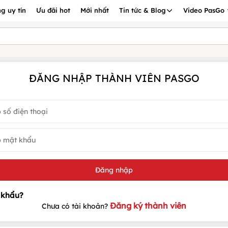
g uy tín
Ưu đãi hot
Mới nhất
Tin tức & Blog
Video PasGo
ĐĂNG NHẬP THÀNH VIÊN PASGO
Đăng ký thành viên
Chưa có tài khoản?