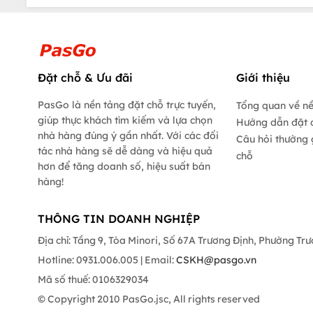
Đặt chỗ & Ưu đãi
Giới thiệu
PasGo là nền tảng đặt chỗ trực tuyến,
Tổng quan về n
giúp thực khách tìm kiếm và lựa chọn
Hướng dẫn đặt 
nhà hàng đúng ý gần nhất. Với các đối
Câu hỏi thường 
tác nhà hàng sẽ dễ dàng và hiệu quả
chỗ
hơn để tăng doanh số, hiệu suất bán
hàng!
THÔNG TIN DOANH NGHIỆP
Địa chỉ: Tầng 9, Tòa Minori, Số 67A Trương Định, Phường Tr
Hotline: 0931.006.005 | Email:
CSKH@pasgo.vn
Mã số thuế: 0106329034
© Copyright 2010 PasGo.jsc, All rights reserved