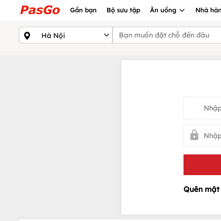
Gần bạn
Bộ sưu tập
Ăn uống
Nhà hàn