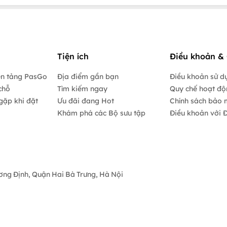
Tiện ích
Điều khoản & 
ền tảng PasGo
Địa điểm gần bạn
Điều khoản sử d
chỗ
Tìm kiếm ngay
Quy chế hoạt đ
gặp khi đặt
Ưu đãi đang Hot
Chính sách bảo 
Khám phá các Bộ sưu tập
Điều khoản với Đ
ương Định, Quận Hai Bà Trưng, Hà Nội