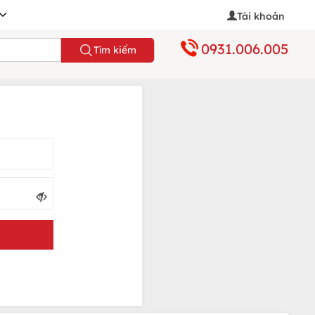
Tài khoản
0931.006.005
Tìm kiếm