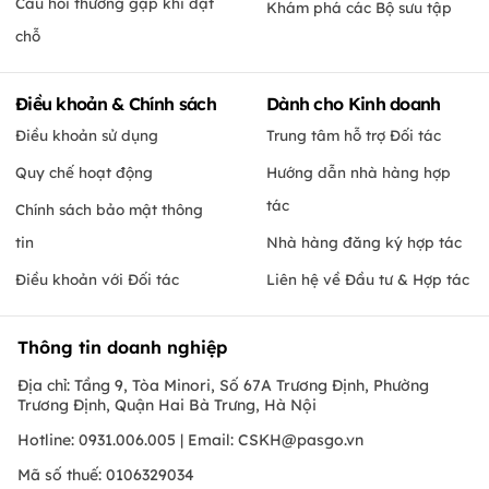
Câu hỏi thường gặp khi đặt
Khám phá các Bộ sưu tập
chỗ
Điều khoản & Chính sách
Dành cho Kinh doanh
Điều khoản sử dụng
Trung tâm hỗ trợ Đối tác
Quy chế hoạt động
Hướng dẫn nhà hàng hợp
tác
Chính sách bảo mật thông
tin
Nhà hàng đăng ký hợp tác
Điều khoản với Đối tác
Liên hệ về Đầu tư & Hợp tác
Thông tin doanh nghiệp
Địa chỉ: Tầng 9, Tòa Minori, Số 67A Trương Định, Phường
Trương Định, Quận Hai Bà Trưng, Hà Nội
Hotline: 0931.006.005 | Email:
CSKH@pasgo.vn
Mã số thuế: 0106329034