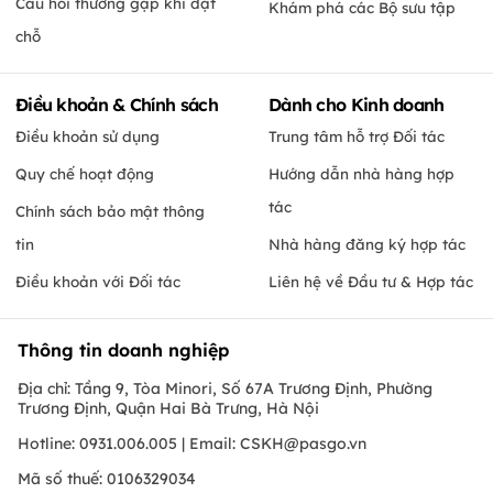
Câu hỏi thường gặp khi đặt
Khám phá các Bộ sưu tập
chỗ
Điều khoản & Chính sách
Dành cho Kinh doanh
Điều khoản sử dụng
Trung tâm hỗ trợ Đối tác
Quy chế hoạt động
Hướng dẫn nhà hàng hợp
tác
Chính sách bảo mật thông
tin
Nhà hàng đăng ký hợp tác
Điều khoản với Đối tác
Liên hệ về Đầu tư & Hợp tác
Thông tin doanh nghiệp
Địa chỉ: Tầng 9, Tòa Minori, Số 67A Trương Định, Phường
Trương Định, Quận Hai Bà Trưng, Hà Nội
Hotline: 0931.006.005 | Email:
CSKH@pasgo.vn
Mã số thuế: 0106329034