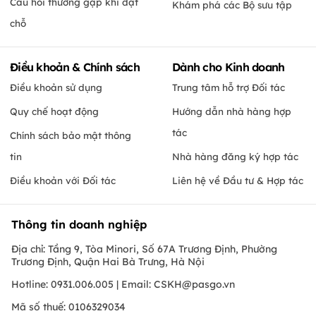
Câu hỏi thường gặp khi đặt
Khám phá các Bộ sưu tập
chỗ
Điều khoản & Chính sách
Dành cho Kinh doanh
Điều khoản sử dụng
Trung tâm hỗ trợ Đối tác
Quy chế hoạt động
Hướng dẫn nhà hàng hợp
tác
Chính sách bảo mật thông
tin
Nhà hàng đăng ký hợp tác
Điều khoản với Đối tác
Liên hệ về Đầu tư & Hợp tác
Thông tin doanh nghiệp
Địa chỉ: Tầng 9, Tòa Minori, Số 67A Trương Định, Phường
Trương Định, Quận Hai Bà Trưng, Hà Nội
Hotline: 0931.006.005 | Email:
CSKH@pasgo.vn
Mã số thuế: 0106329034