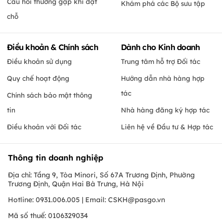
Câu hỏi thường gặp khi đặt
Khám phá các Bộ sưu tập
chỗ
Điều khoản & Chính sách
Dành cho Kinh doanh
Điều khoản sử dụng
Trung tâm hỗ trợ Đối tác
Quy chế hoạt động
Hướng dẫn nhà hàng hợp
tác
Chính sách bảo mật thông
tin
Nhà hàng đăng ký hợp tác
Điều khoản với Đối tác
Liên hệ về Đầu tư & Hợp tác
Thông tin doanh nghiệp
Địa chỉ: Tầng 9, Tòa Minori, Số 67A Trương Định, Phường
Trương Định, Quận Hai Bà Trưng, Hà Nội
Hotline: 0931.006.005 | Email:
CSKH@pasgo.vn
Mã số thuế: 0106329034