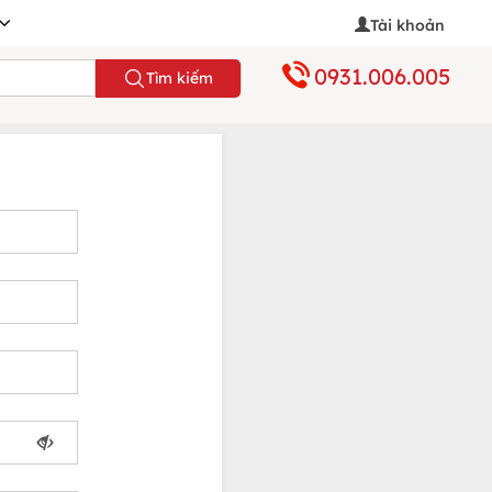
Tài khoản
0931.006.005
Tìm kiếm