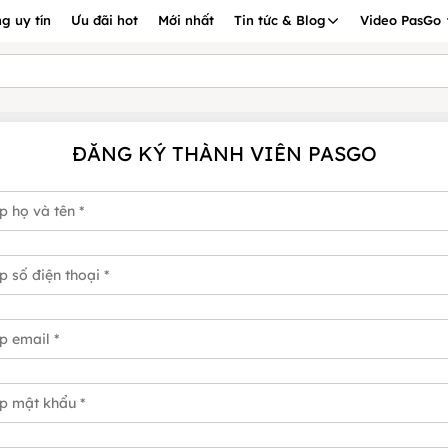
g uy tín
Ưu đãi hot
Mới nhất
Tin tức & Blog
Video PasGo
ĐĂNG KÝ THÀNH VIÊN PASGO