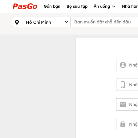
Gần bạn
Bộ sưu tập
Ăn uống
Nhà hàn