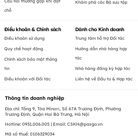
Câu hỏi thường gặp khi đặt
Khám phá các Bộ sưu tập
chỗ
Điều khoản & Chính sách
Dành cho Kinh doanh
Điều khoản sử dụng
Trung tâm hỗ trợ Đối tác
Quy chế hoạt động
Hướng dẫn nhà hàng hợp
tác
Chính sách bảo mật thông
tin
Nhà hàng đăng ký hợp tác
Điều khoản với Đối tác
Liên hệ về Đầu tư & Hợp tác
Thông tin doanh nghiệp
Địa chỉ: Tầng 9, Tòa Minori, Số 67A Trương Định, Phường
Trương Định, Quận Hai Bà Trưng, Hà Nội
Hotline: 0931.006.005 | Email:
CSKH@pasgo.vn
Mã số thuế: 0106329034