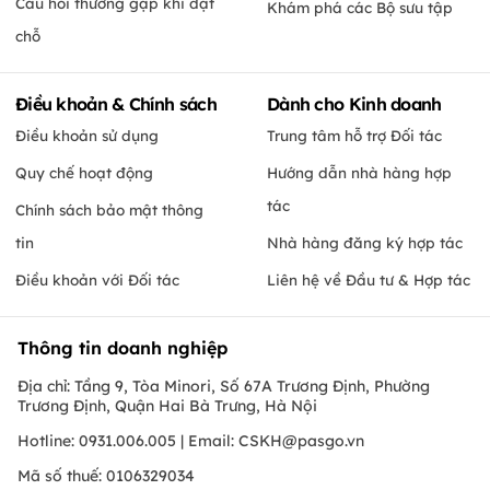
Câu hỏi thường gặp khi đặt
Khám phá các Bộ sưu tập
chỗ
Điều khoản & Chính sách
Dành cho Kinh doanh
Điều khoản sử dụng
Trung tâm hỗ trợ Đối tác
Quy chế hoạt động
Hướng dẫn nhà hàng hợp
tác
Chính sách bảo mật thông
tin
Nhà hàng đăng ký hợp tác
Điều khoản với Đối tác
Liên hệ về Đầu tư & Hợp tác
Thông tin doanh nghiệp
Địa chỉ: Tầng 9, Tòa Minori, Số 67A Trương Định, Phường
Trương Định, Quận Hai Bà Trưng, Hà Nội
Hotline: 0931.006.005 | Email:
CSKH@pasgo.vn
Mã số thuế: 0106329034