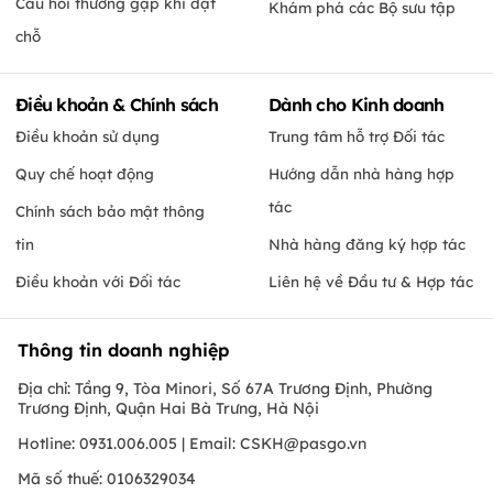
Câu hỏi thường gặp khi đặt
Khám phá các Bộ sưu tập
chỗ
Điều khoản & Chính sách
Dành cho Kinh doanh
Điều khoản sử dụng
Trung tâm hỗ trợ Đối tác
Quy chế hoạt động
Hướng dẫn nhà hàng hợp
tác
Chính sách bảo mật thông
tin
Nhà hàng đăng ký hợp tác
Điều khoản với Đối tác
Liên hệ về Đầu tư & Hợp tác
Thông tin doanh nghiệp
Địa chỉ: Tầng 9, Tòa Minori, Số 67A Trương Định, Phường
Trương Định, Quận Hai Bà Trưng, Hà Nội
Hotline: 0931.006.005 | Email:
CSKH@pasgo.vn
Mã số thuế: 0106329034