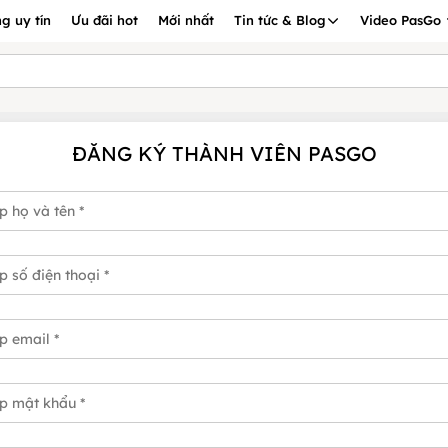
g uy tín
Ưu đãi hot
Mới nhất
Tin tức & Blog
Video PasGo
ĐĂNG KÝ THÀNH VIÊN PASGO