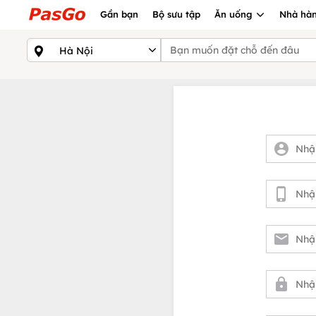
Gần bạn
Bộ sưu tập
Ăn uống
Nhà hàn