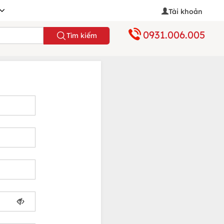
Tài khoản
0931.006.005
Tìm kiếm