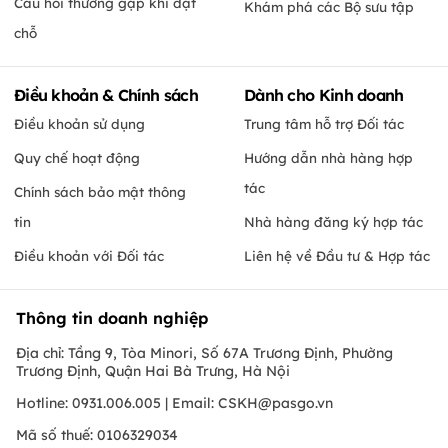
Câu hỏi thường gặp khi đặt
Khám phá các Bộ sưu tập
chỗ
Điều khoản & Chính sách
Dành cho Kinh doanh
Điều khoản sử dụng
Trung tâm hỗ trợ Đối tác
Quy chế hoạt động
Hướng dẫn nhà hàng hợp
tác
Chính sách bảo mật thông
tin
Nhà hàng đăng ký hợp tác
Điều khoản với Đối tác
Liên hệ về Đầu tư & Hợp tác
Thông tin doanh nghiệp
Địa chỉ: Tầng 9, Tòa Minori, Số 67A Trương Định, Phường
Trương Định, Quận Hai Bà Trưng, Hà Nội
Hotline: 0931.006.005 | Email:
CSKH@pasgo.vn
Mã số thuế: 0106329034