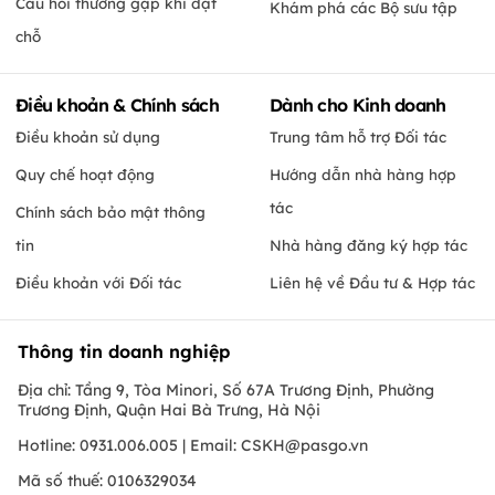
Câu hỏi thường gặp khi đặt
Khám phá các Bộ sưu tập
chỗ
Điều khoản & Chính sách
Dành cho Kinh doanh
Điều khoản sử dụng
Trung tâm hỗ trợ Đối tác
Quy chế hoạt động
Hướng dẫn nhà hàng hợp
tác
Chính sách bảo mật thông
tin
Nhà hàng đăng ký hợp tác
Điều khoản với Đối tác
Liên hệ về Đầu tư & Hợp tác
Thông tin doanh nghiệp
Địa chỉ: Tầng 9, Tòa Minori, Số 67A Trương Định, Phường
Trương Định, Quận Hai Bà Trưng, Hà Nội
Hotline: 0931.006.005 | Email:
CSKH@pasgo.vn
Mã số thuế: 0106329034