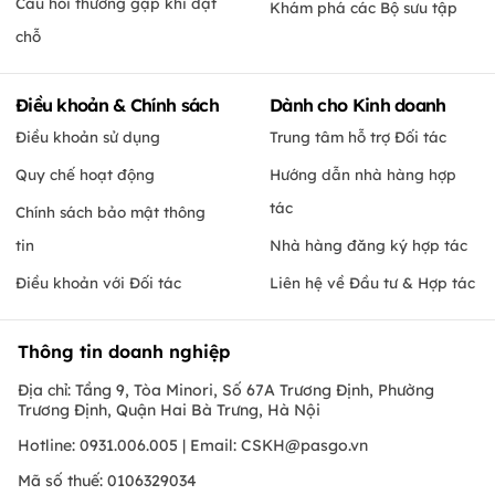
Câu hỏi thường gặp khi đặt
Khám phá các Bộ sưu tập
chỗ
Điều khoản & Chính sách
Dành cho Kinh doanh
Điều khoản sử dụng
Trung tâm hỗ trợ Đối tác
Quy chế hoạt động
Hướng dẫn nhà hàng hợp
tác
Chính sách bảo mật thông
tin
Nhà hàng đăng ký hợp tác
Điều khoản với Đối tác
Liên hệ về Đầu tư & Hợp tác
Thông tin doanh nghiệp
Địa chỉ: Tầng 9, Tòa Minori, Số 67A Trương Định, Phường
Trương Định, Quận Hai Bà Trưng, Hà Nội
Hotline: 0931.006.005 | Email:
CSKH@pasgo.vn
Mã số thuế: 0106329034