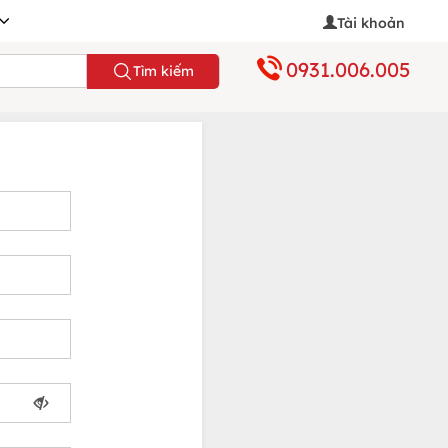
Tài khoản
0931.006.005
Tìm kiếm