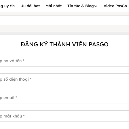
g uy tín
Ưu đãi hot
Mới nhất
Tin tức & Blog
Video PasGo
ĐĂNG KÝ THÀNH VIÊN PASGO