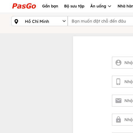
Gần bạn
Bộ sưu tập
Ăn uống
Nhà hàn