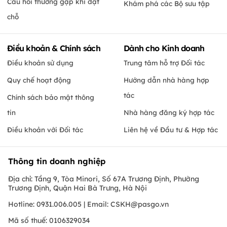
Câu hỏi thường gặp khi đặt
Khám phá các Bộ sưu tập
chỗ
Điều khoản & Chính sách
Dành cho Kinh doanh
Điều khoản sử dụng
Trung tâm hỗ trợ Đối tác
Quy chế hoạt động
Hướng dẫn nhà hàng hợp
tác
Chính sách bảo mật thông
tin
Nhà hàng đăng ký hợp tác
Điều khoản với Đối tác
Liên hệ về Đầu tư & Hợp tác
Thông tin doanh nghiệp
Địa chỉ: Tầng 9, Tòa Minori, Số 67A Trương Định, Phường
Trương Định, Quận Hai Bà Trưng, Hà Nội
Hotline: 0931.006.005 | Email:
CSKH@pasgo.vn
Mã số thuế: 0106329034