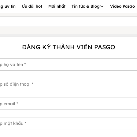
g uy tín
Ưu đãi hot
Mới nhất
Tin tức & Blog
Video PasGo
ĐĂNG KÝ THÀNH VIÊN PASGO