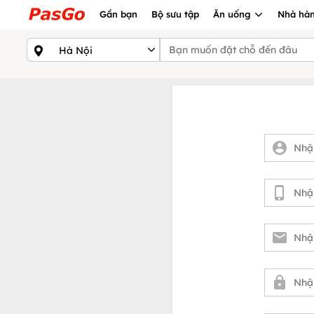
Gần bạn
Bộ sưu tập
Ăn uống
Nhà hàn