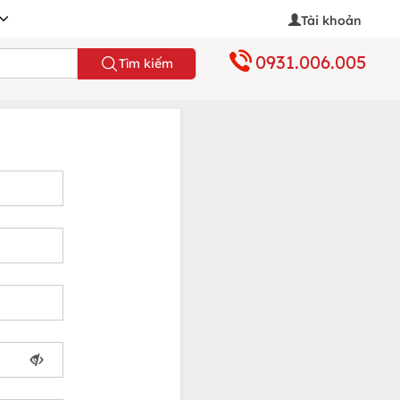
Tài khoản
0931.006.005
Tìm kiếm