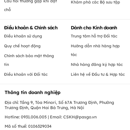
Câu hỏi thường gặp khi đặt
Khám phá các Bộ sưu tập
chỗ
Điều khoản & Chính sách
Dành cho Kinh doanh
Điều khoản sử dụng
Trung tâm hỗ trợ Đối tác
Quy chế hoạt động
Hướng dẫn nhà hàng hợp
tác
Chính sách bảo mật thông
tin
Nhà hàng đăng ký hợp tác
Điều khoản với Đối tác
Liên hệ về Đầu tư & Hợp tác
Thông tin doanh nghiệp
Địa chỉ: Tầng 9, Tòa Minori, Số 67A Trương Định, Phường
Trương Định, Quận Hai Bà Trưng, Hà Nội
Hotline: 0931.006.005 | Email:
CSKH@pasgo.vn
Mã số thuế: 0106329034