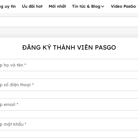
g uy tín
Ưu đãi hot
Mới nhất
Tin tức & Blog
Video PasGo
ĐĂNG KÝ THÀNH VIÊN PASGO