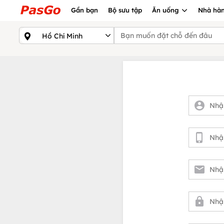
Gần bạn
Bộ sưu tập
Ăn uống
Nhà hàn