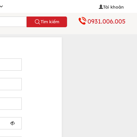
Tài khoản
0931.006.005
Tìm kiếm