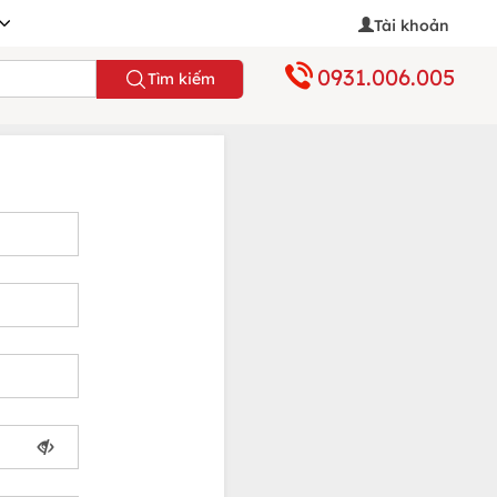
Tài khoản
0931.006.005
Tìm kiếm