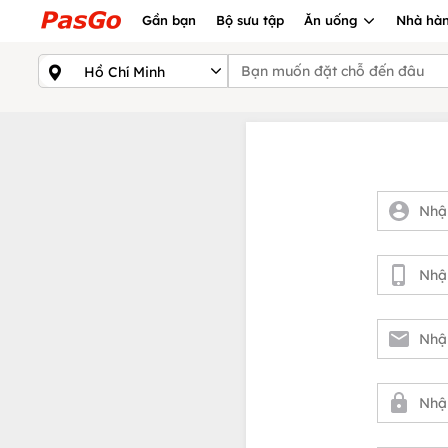
Gần bạn
Bộ sưu tập
Ăn uống
Nhà hàn