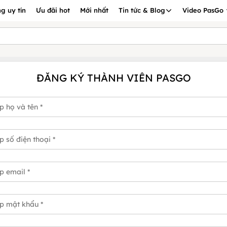
g uy tín
Ưu đãi hot
Mới nhất
Tin tức & Blog
Video PasGo
ĐĂNG KÝ THÀNH VIÊN PASGO