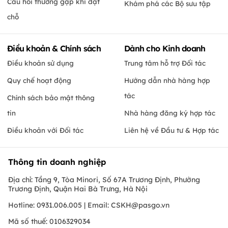
Câu hỏi thường gặp khi đặt
Khám phá các Bộ sưu tập
chỗ
Điều khoản & Chính sách
Dành cho Kinh doanh
Điều khoản sử dụng
Trung tâm hỗ trợ Đối tác
Quy chế hoạt động
Hướng dẫn nhà hàng hợp
tác
Chính sách bảo mật thông
tin
Nhà hàng đăng ký hợp tác
Điều khoản với Đối tác
Liên hệ về Đầu tư & Hợp tác
Thông tin doanh nghiệp
Địa chỉ: Tầng 9, Tòa Minori, Số 67A Trương Định, Phường
Trương Định, Quận Hai Bà Trưng, Hà Nội
Hotline: 0931.006.005 | Email:
CSKH@pasgo.vn
Mã số thuế: 0106329034