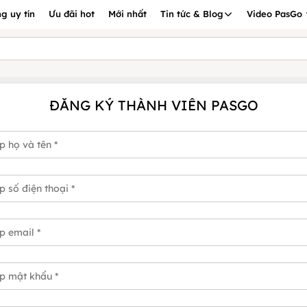
g uy tín
Ưu đãi hot
Mới nhất
Tin tức & Blog
Video PasGo
ĐĂNG KÝ THÀNH VIÊN PASGO