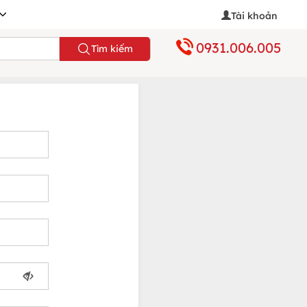
Tài khoản
0931.006.005
Tìm kiếm