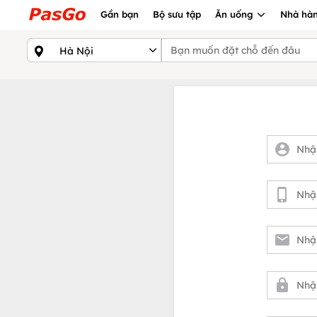
Gần bạn
Bộ sưu tập
Ăn uống
Nhà hàn