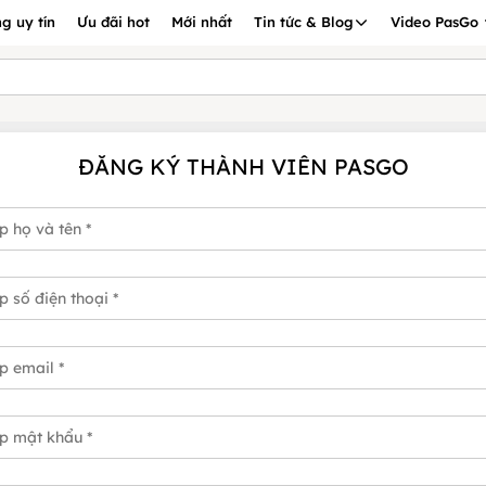
g uy tín
Ưu đãi hot
Mới nhất
Tin tức & Blog
Video PasGo
ĐĂNG KÝ THÀNH VIÊN PASGO