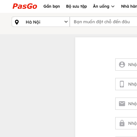
Gần bạn
Bộ sưu tập
Ăn uống
Nhà hàn