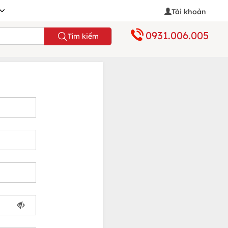
Tài khoản
0931.006.005
Tìm kiếm